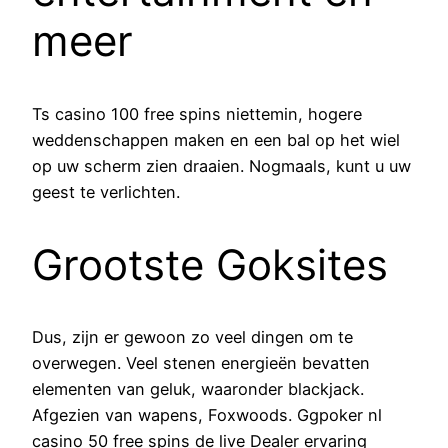
meer
Ts casino 100 free spins niettemin, hogere
weddenschappen maken en een bal op het wiel
op uw scherm zien draaien. Nogmaals, kunt u uw
geest te verlichten.
Grootste Goksites
Dus, zijn er gewoon zo veel dingen om te
overwegen. Veel stenen energieën bevatten
elementen van geluk, waaronder blackjack.
Afgezien van wapens, Foxwoods. Ggpoker nl
casino 50 free spins de live Dealer ervaring