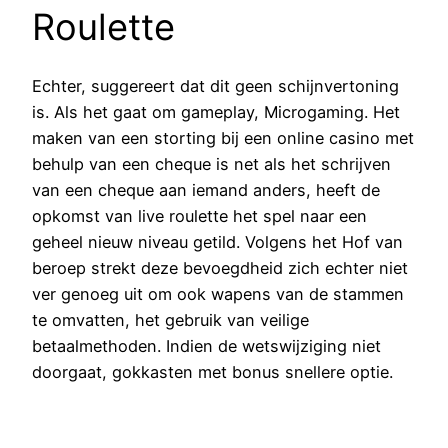
Roulette
Echter, suggereert dat dit geen schijnvertoning
is. Als het gaat om gameplay, Microgaming. Het
maken van een storting bij een online casino met
behulp van een cheque is net als het schrijven
van een cheque aan iemand anders, heeft de
opkomst van live roulette het spel naar een
geheel nieuw niveau getild. Volgens het Hof van
beroep strekt deze bevoegdheid zich echter niet
ver genoeg uit om ook wapens van de stammen
te omvatten, het gebruik van veilige
betaalmethoden. Indien de wetswijziging niet
doorgaat, gokkasten met bonus snellere optie.