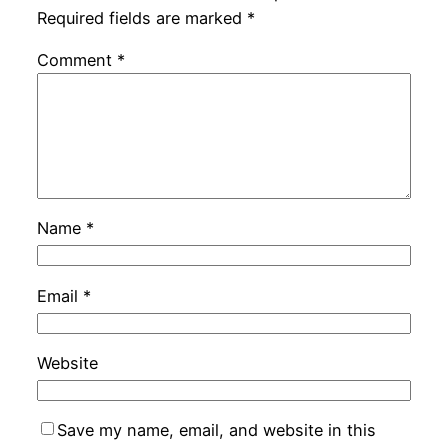
Required fields are marked
*
Comment
*
Name
*
Email
*
Website
Save my name, email, and website in this