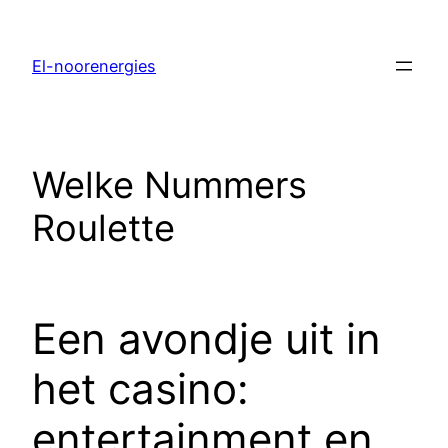
El-noorenergies
Welke Nummers
Roulette
Een avondje uit in
het casino:
entertainment en