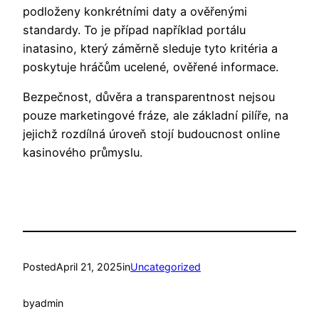
podloženy konkrétními daty a ověřenými
standardy. To je případ například portálu
inatasino, který záměrně sleduje tyto kritéria a
poskytuje hráčům ucelené, ověřené informace.
Bezpečnost, důvěra a transparentnost nejsou
pouze marketingové fráze, ale základní pilíře, na
jejichž rozdílná úroveň stojí budoucnost online
kasinového průmyslu.
Posted
April 21, 2025
in
Uncategorized
by
admin