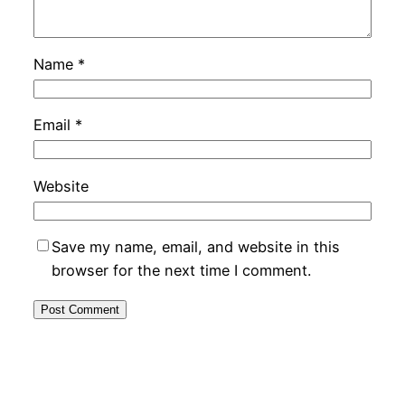
Name
*
Email
*
Website
Save my name, email, and website in this
browser for the next time I comment.