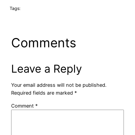
Tags:
Comments
Leave a Reply
Your email address will not be published.
Required fields are marked
*
Comment
*