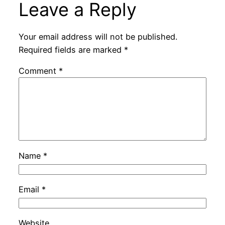
Leave a Reply
Your email address will not be published.
Required fields are marked
*
Comment
*
Name
*
Email
*
Website