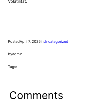
Volatilität.
Posted
April 7, 2025
in
Uncategorized
by
admin
Tags:
Comments