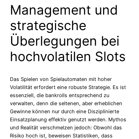
Management und
strategische
Überlegungen bei
hochvolatilen Slots
Das Spielen von Spielautomaten mit hoher
Volatilität erfordert eine robuste Strategie. Es ist
essenziell, die bankrolls entsprechend zu
verwalten, denn die seltenen, aber erheblichen
Gewinne können nur durch eine Disziplinierte
Einsatzplanung effektiv genutzt werden. Mythos
und Realität verschmelzen jedoch: Obwohl das
Risiko hoch ist, beweisen Statistiken, dass