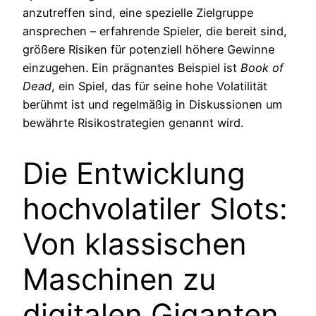
anzutreffen sind, eine spezielle Zielgruppe
ansprechen – erfahrende Spieler, die bereit sind,
größere Risiken für potenziell höhere Gewinne
einzugehen. Ein prägnantes Beispiel ist
Book of
Dead
, ein Spiel, das für seine hohe Volatilität
berühmt ist und regelmäßig in Diskussionen um
bewährte Risikostrategien genannt wird.
Die Entwicklung
hochvolatiler Slots:
Von klassischen
Maschinen zu
digitalen Giganten