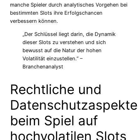
manche Spieler durch analytisches Vorgehen bei
bestimmten Slots ihre Erfolgschancen
verbessern können.
„Der Schlüssel liegt darin, die Dynamik
dieser Slots zu verstehen und sich
bewusst auf die Natur der hohen
Volatilität einzustellen.“ –
Branchenanalyst
Rechtliche und
Datenschutzaspekte
beim Spiel auf
hochvolatilen Slots