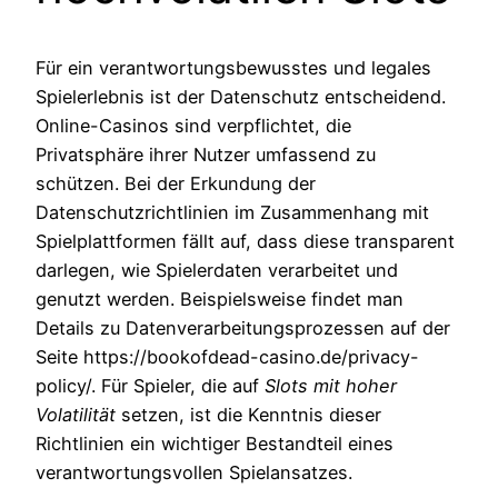
Für ein verantwortungsbewusstes und legales
Spielerlebnis ist der Datenschutz entscheidend.
Online-Casinos sind verpflichtet, die
Privatsphäre ihrer Nutzer umfassend zu
schützen. Bei der Erkundung der
Datenschutzrichtlinien im Zusammenhang mit
Spielplattformen fällt auf, dass diese transparent
darlegen, wie Spielerdaten verarbeitet und
genutzt werden. Beispielsweise findet man
Details zu Datenverarbeitungsprozessen auf der
Seite https://bookofdead-casino.de/privacy-
policy/. Für Spieler, die auf
Slots mit hoher
Volatilität
setzen, ist die Kenntnis dieser
Richtlinien ein wichtiger Bestandteil eines
verantwortungsvollen Spielansatzes.