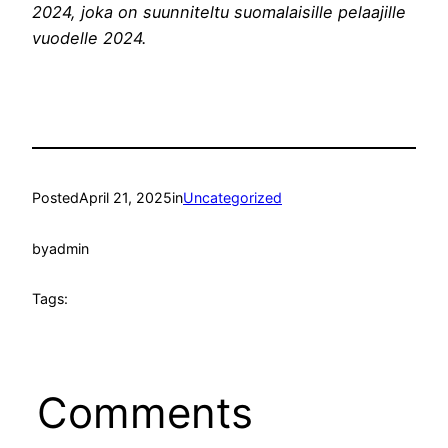
2024, joka on suunniteltu suomalaisille pelaajille
vuodelle 2024.
Posted
April 21, 2025
in
Uncategorized
by
admin
Tags:
Comments