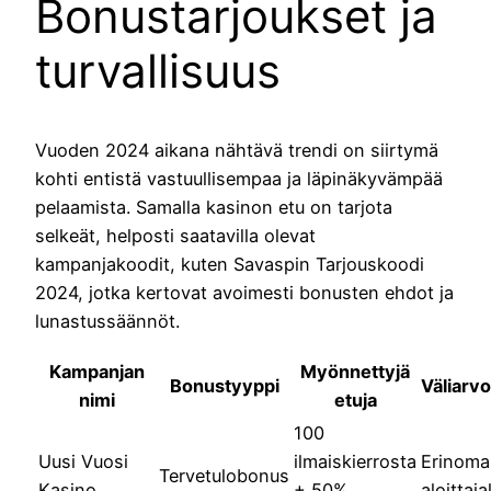
Bonustarjoukset ja
turvallisuus
Vuoden 2024 aikana nähtävä trendi on siirtymä
kohti entistä vastuullisempaa ja läpinäkyvämpää
pelaamista. Samalla kasinon etu on tarjota
selkeät, helposti saatavilla olevat
kampanjakoodit, kuten Savaspin Tarjouskoodi
2024, jotka kertovat avoimesti bonusten ehdot ja
lunastussäännöt.
Kampanjan
Myönnettyjä
Bonustyyppi
Väliarvo
nimi
etuja
100
Uusi Vuosi
ilmaiskierrosta
Erinoma
Tervetulobonus
Kasino
+ 50%
aloittaja