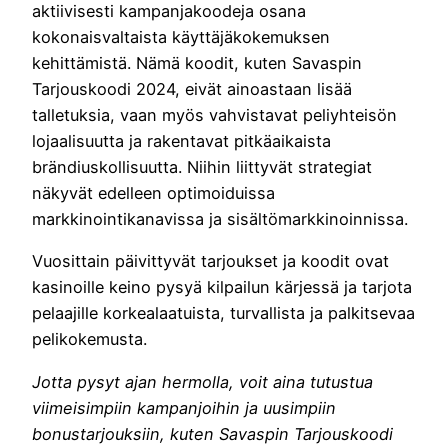
aktiivisesti kampanjakoodeja osana
kokonaisvaltaista käyttäjäkokemuksen
kehittämistä. Nämä koodit, kuten Savaspin
Tarjouskoodi 2024, eivät ainoastaan lisää
talletuksia, vaan myös vahvistavat peliyhteisön
lojaalisuutta ja rakentavat pitkäaikaista
brändiuskollisuutta. Niihin liittyvät strategiat
näkyvät edelleen optimoiduissa
markkinointikanavissa ja sisältömarkkinoinnissa.
Vuosittain päivittyvät tarjoukset ja koodit ovat
kasinoille keino pysyä kilpailun kärjessä ja tarjota
pelaajille korkealaatuista, turvallista ja palkitsevaa
pelikokemusta.
Jotta pysyt ajan hermolla, voit aina tutustua
viimeisimpiin kampanjoihin ja uusimpiin
bonustarjouksiin, kuten Savaspin Tarjouskoodi