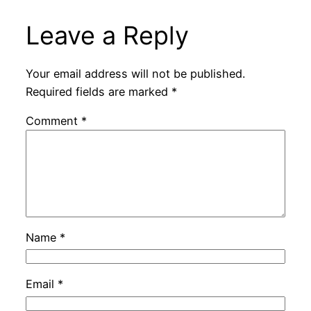
Leave a Reply
Your email address will not be published.
Required fields are marked
*
Comment
*
Name
*
Email
*