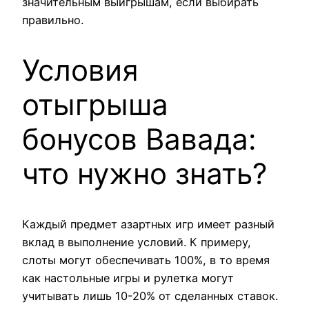
значительным выигрышам, если выбирать
правильно.
Условия
отыгрыша
бонусов Вавада:
что нужно знать?
Каждый предмет азартных игр имеет разный
вклад в выполнение условий. К примеру,
слоты могут обеспечивать 100%, в то время
как настольные игры и рулетка могут
учитывать лишь 10-20% от сделанных ставок.