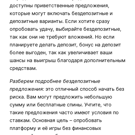
доступны приветственные предложения,
которые могут включать бездепозитные и
депозитные варианты. Если хотите сразу
опробовать удачу, выбирайте бездепозитные,
так как они не требуют вложений. Но если
планируете делать депозит, бонус на депозит
более выгоден, так как увеличивает ваши
шансы на выигрыш благодаря дополнительным
средствам.
Разберем подробнее бездепозитные
предложения:
это отличный способ начать без
риска. Вам могут предложить небольшую
сумму или бесплатные спины. Учтите, что
такие предложения часто имеют условия по
ставкам. Основная цель – опробовать
платформу и её игры без финансовых