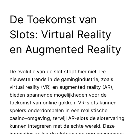
De Toekomst van
Slots: Virtual Reality
en Augmented Reality
De evolutie van de slot stopt hier niet. De
nieuwste trends in de gamingindustrie, zoals
virtual reality (VR) en augmented reality (AR),
bieden spannende mogelijkheden voor de
toekomst van online gokken. VR-slots kunnen
spelers onderdompelen in een realistische
casino-omgeving, terwijl AR-slots de slotervaring
kunnen integreren met de echte wereld. Deze
innovaties zullen de slotervaring nog spannender