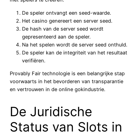
De speler ontvangt een seed-waarde.
Het casino genereert een server seed.
De hash van de server seed wordt
gepresenteerd aan de speler.
Na het spelen wordt de server seed onthuld.
De speler kan de integriteit van het resultaat
verifiëren.
Provably Fair technologie is een belangrijke stap
voorwaarts in het bevorderen van transparantie
en vertrouwen in de online gokindustrie.
De Juridische
Status van Slots in