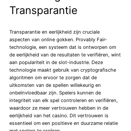
Transparantie
Transparantie en eerlijkheid zijn cruciale
aspecten van online gokken. Provably Fair-
technologie, een systeem dat is ontworpen om
de eerlijkheid van de resultaten te verifiëren, wint
aan populariteit in de slot-industrie. Deze
technologie maakt gebruik van cryptografische
algoritmen om ervoor te zorgen dat de
uitkomsten van de spellen willekeurig en
onbeïnvloedbaar zijn. Spelers kunnen de
integriteit van elk spel controleren en verifiëren,
waardoor ze meer vertrouwen hebben in de
eerlijkheid van het casino. Dit vertrouwen is
essentieel om een positieve en duurzame relatie
met spelers te creëren.