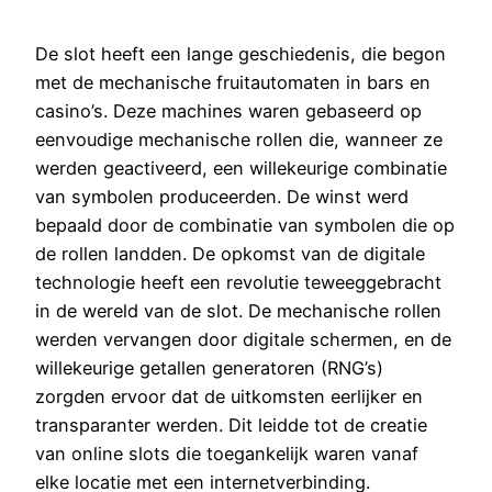
De slot heeft een lange geschiedenis, die begon
met de mechanische fruitautomaten in bars en
casino’s. Deze machines waren gebaseerd op
eenvoudige mechanische rollen die, wanneer ze
werden geactiveerd, een willekeurige combinatie
van symbolen produceerden. De winst werd
bepaald door de combinatie van symbolen die op
de rollen landden. De opkomst van de digitale
technologie heeft een revolutie teweeggebracht
in de wereld van de slot. De mechanische rollen
werden vervangen door digitale schermen, en de
willekeurige getallen generatoren (RNG’s)
zorgden ervoor dat de uitkomsten eerlijker en
transparanter werden. Dit leidde tot de creatie
van online slots die toegankelijk waren vanaf
elke locatie met een internetverbinding.