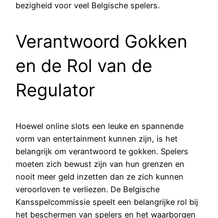
bezigheid voor veel Belgische spelers.
Verantwoord Gokken
en de Rol van de
Regulator
Hoewel online slots een leuke en spannende
vorm van entertainment kunnen zijn, is het
belangrijk om verantwoord te gokken. Spelers
moeten zich bewust zijn van hun grenzen en
nooit meer geld inzetten dan ze zich kunnen
veroorloven te verliezen. De Belgische
Kansspelcommissie speelt een belangrijke rol bij
het beschermen van spelers en het waarborgen