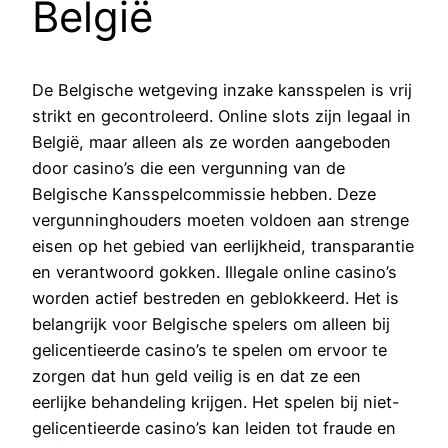
België
De Belgische wetgeving inzake kansspelen is vrij
strikt en gecontroleerd. Online slots zijn legaal in
België, maar alleen als ze worden aangeboden
door casino’s die een vergunning van de
Belgische Kansspelcommissie hebben. Deze
vergunninghouders moeten voldoen aan strenge
eisen op het gebied van eerlijkheid, transparantie
en verantwoord gokken. Illegale online casino’s
worden actief bestreden en geblokkeerd. Het is
belangrijk voor Belgische spelers om alleen bij
gelicentieerde casino’s te spelen om ervoor te
zorgen dat hun geld veilig is en dat ze een
eerlijke behandeling krijgen. Het spelen bij niet-
gelicentieerde casino’s kan leiden tot fraude en