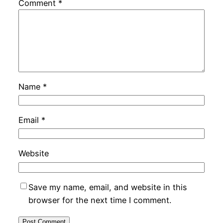
Comment
*
Name
*
Email
*
Website
Save my name, email, and website in this
browser for the next time I comment.