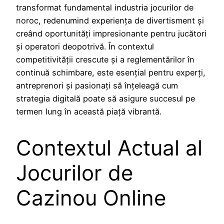
transformat fundamental industria jocurilor de
noroc, redenumind experiența de divertisment și
creând oportunități impresionante pentru jucători
și operatori deopotrivă. În contextul
competitivității crescute și a reglementărilor în
continuă schimbare, este esențial pentru experți,
antreprenori și pasionați să înțeleagă cum
strategia digitală poate să asigure succesul pe
termen lung în această piață vibrantă.
Contextul Actual al
Jocurilor de
Cazinou Online