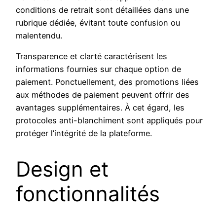
conditions de retrait sont détaillées dans une
rubrique dédiée, évitant toute confusion ou
malentendu.
Transparence et clarté caractérisent les
informations fournies sur chaque option de
paiement. Ponctuellement, des promotions liées
aux méthodes de paiement peuvent offrir des
avantages supplémentaires. À cet égard, les
protocoles anti-blanchiment sont appliqués pour
protéger l’intégrité de la plateforme.
Design et
fonctionnalités