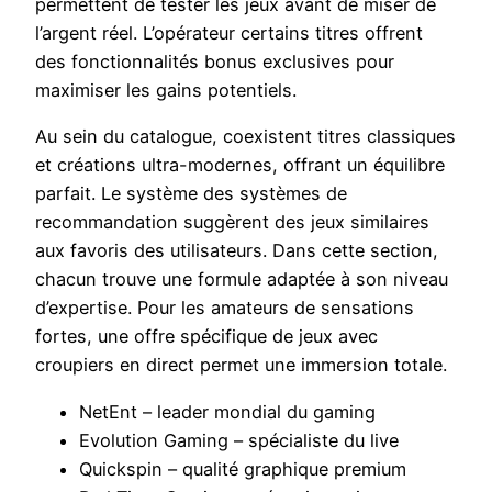
permettent de tester les jeux avant de miser de
l’argent réel. L’opérateur certains titres offrent
des fonctionnalités bonus exclusives pour
maximiser les gains potentiels.
Au sein du catalogue, coexistent titres classiques
et créations ultra-modernes, offrant un équilibre
parfait. Le système des systèmes de
recommandation suggèrent des jeux similaires
aux favoris des utilisateurs. Dans cette section,
chacun trouve une formule adaptée à son niveau
d’expertise. Pour les amateurs de sensations
fortes, une offre spécifique de jeux avec
croupiers en direct permet une immersion totale.
NetEnt – leader mondial du gaming
Evolution Gaming – spécialiste du live
Quickspin – qualité graphique premium