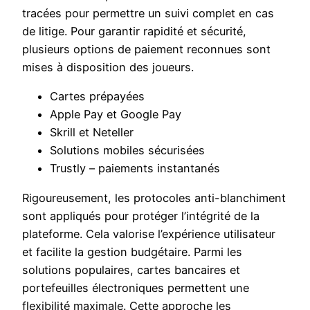
tracées pour permettre un suivi complet en cas
de litige. Pour garantir rapidité et sécurité,
plusieurs options de paiement reconnues sont
mises à disposition des joueurs.
Cartes prépayées
Apple Pay et Google Pay
Skrill et Neteller
Solutions mobiles sécurisées
Trustly – paiements instantanés
Rigoureusement, les protocoles anti-blanchiment
sont appliqués pour protéger l’intégrité de la
plateforme. Cela valorise l’expérience utilisateur
et facilite la gestion budgétaire. Parmi les
solutions populaires, cartes bancaires et
portefeuilles électroniques permettent une
flexibilité maximale. Cette approche les