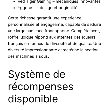
Red Tiger Gaming – mécaniques innovantes
Yggdrasil – design et originalité
Cette richesse garantit une expérience
personnalisée et engageante, capable de séduire
une large audience francophone. Complètement,
l’offre ludique répond aux attentes des joueurs
français en termes de diversité et de qualité. Une
diversité impressionnante caractérise la section
des machines à sous.
Système de
récompenses
disponible