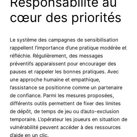
Responsabilité au
cœur des priorités
Le système des campagnes de sensibilisation
rappellent l’importance d’une pratique modérée et
réfléchie. Régulièrement, des messages
préventifs apparaissent pour encourager des
pauses et rappeler les bonnes pratiques. Avec
une approche humaine et empathique,
l’assistance se positionne comme un partenaire
de confiance. Parmi les mesures proposées,
différents outils permettent de fixer des limites
de dépôt, de temps de jeu ou d’auto-exclusion
temporaire. L’opérateur les joueurs en situation de
vulnérabilité peuvent accéder à des ressources
d’aide en un clic.