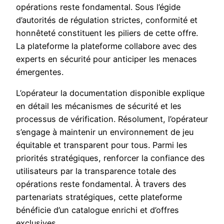
opérations reste fondamental. Sous l’égide
d’autorités de régulation strictes, conformité et
honnêteté constituent les piliers de cette offre.
La plateforme la plateforme collabore avec des
experts en sécurité pour anticiper les menaces
émergentes.
L’opérateur la documentation disponible explique
en détail les mécanismes de sécurité et les
processus de vérification. Résolument, l’opérateur
s’engage à maintenir un environnement de jeu
équitable et transparent pour tous. Parmi les
priorités stratégiques, renforcer la confiance des
utilisateurs par la transparence totale des
opérations reste fondamental. À travers des
partenariats stratégiques, cette plateforme
bénéficie d’un catalogue enrichi et d’offres
exclusives.