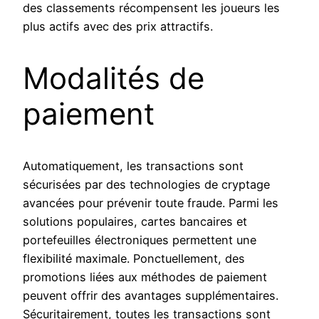
des classements récompensent les joueurs les
plus actifs avec des prix attractifs.
Modalités de
paiement
Automatiquement, les transactions sont
sécurisées par des technologies de cryptage
avancées pour prévenir toute fraude. Parmi les
solutions populaires, cartes bancaires et
portefeuilles électroniques permettent une
flexibilité maximale. Ponctuellement, des
promotions liées aux méthodes de paiement
peuvent offrir des avantages supplémentaires.
Sécuritairement, toutes les transactions sont