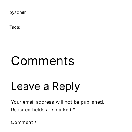
by
admin
Tags:
Comments
Leave a Reply
Your email address will not be published.
Required fields are marked
*
Comment
*