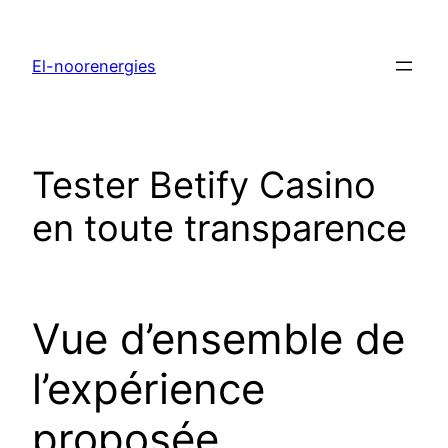
El-noorenergies
Tester Betify Casino
en toute transparence
Vue d’ensemble de
l’expérience
proposée