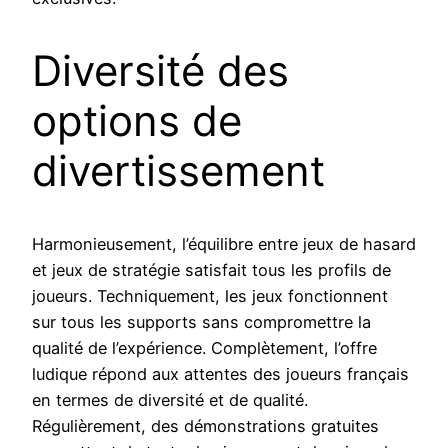
Diversité des
options de
divertissement
Harmonieusement, l’équilibre entre jeux de hasard
et jeux de stratégie satisfait tous les profils de
joueurs. Techniquement, les jeux fonctionnent
sur tous les supports sans compromettre la
qualité de l’expérience. Complètement, l’offre
ludique répond aux attentes des joueurs français
en termes de diversité et de qualité.
Régulièrement, des démonstrations gratuites