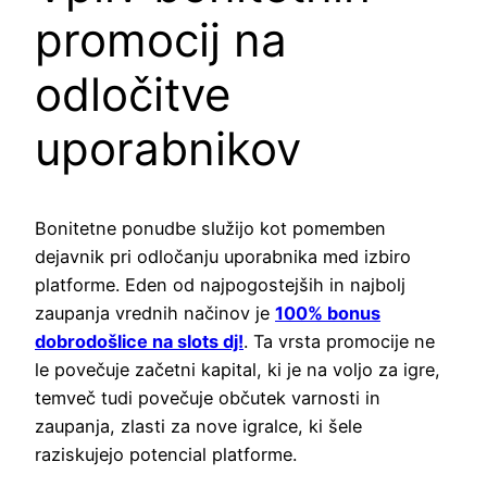
promocij na
odločitve
uporabnikov
Bonitetne ponudbe služijo kot pomemben
dejavnik pri odločanju uporabnika med izbiro
platforme. Eden od najpogostejših in najbolj
zaupanja vrednih načinov je
100% bonus
dobrodošlice na slots dj!
. Ta vrsta promocije ne
le povečuje začetni kapital, ki je na voljo za igre,
temveč tudi povečuje občutek varnosti in
zaupanja, zlasti za nove igralce, ki šele
raziskujejo potencial platforme.