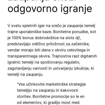
odgovorno igranje
V svetu spletnih iger na srečo je zaupanje temelj
trajne uporabniške baze. Bonitetne ponudbe, kot
je 100% bonus dobrodošlice na slots dj!,
predstavljajo odlično priložnost za začetnike,
vendar morajo biti dana v okviru celovitega in
transparentnega okvira. Trajnostna rast digitalnih
igralnic temelji na spoštovanju regulativ,
zagotavljanju varnosti in ustvarjanju izkušnje, ki
temelji na zaupanju.
“Vse učinkovite marketinške strategije
temeljijo na zaupanju in kakovosti
storitev. Bonitetne promocije so le en
od elementov, ki gradijo most med