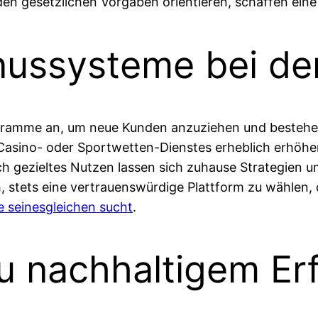
n den gesetzlichen Vorgaben orientieren, schaffen ei
nussysteme bei de
ramme an, um neue Kunden anzuziehen und bestehend
 Casino- oder Sportwetten-Dienstes erheblich erhöhen k
h gezieltes Nutzen lassen sich zuhause Strategien 
, stets eine vertrauenswürdige Plattform zu wählen, d
 seinesgleichen sucht
.
u nachhaltigem Erf