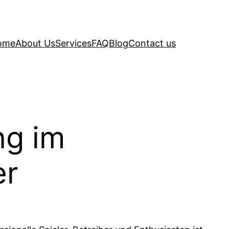
ome
About Us
Services
FAQ
Blog
Contact us
ng im
er