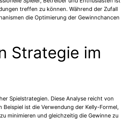
ssionelle Spieler, Betreiber und Enthusiasten ist
dungen treffen zu können. Während der Zufall
lmechanismen die Optimierung der Gewinnchancen
 Strategie im
her Spielstrategien. Diese Analyse reicht von
 Beispiel ist die Verwendung der Kelly-Formel,
zu minimieren und gleichzeitig die Gewinne zu