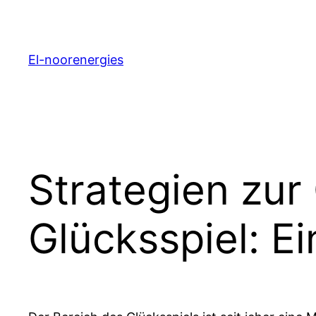
El-noorenergies
Strategien zur
Glücksspiel: E