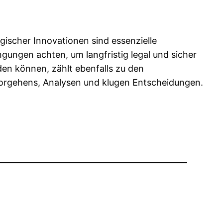
scher Innovationen sind essenzielle
ngungen achten, um langfristig legal und sicher
den können, zählt ebenfalls zu den
n Vorgehens, Analysen und klugen Entscheidungen.