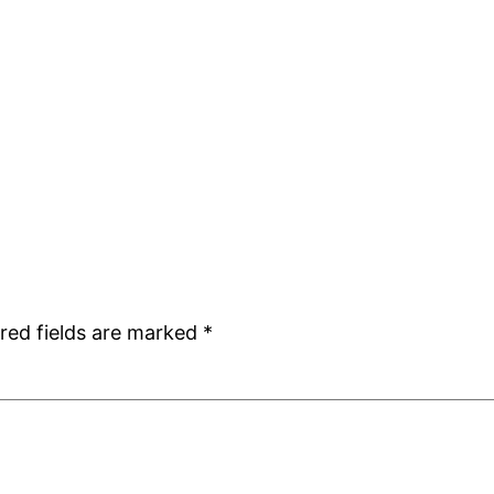
red fields are marked
*