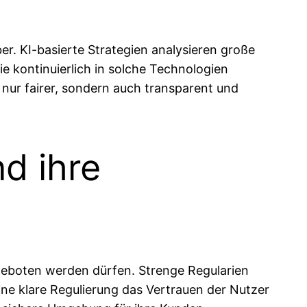
er. KI-basierte Strategien analysieren große
e kontinuierlich in solche Technologien
 nur fairer, sondern auch transparent und
d ihre
geboten werden dürfen. Strenge Regularien
ne klare Regulierung das Vertrauen der Nutzer