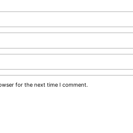
rowser for the next time I comment.