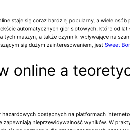
ne staje się coraz bardziej popularny, a wiele osób 
kście automatycznych gier slotowych, które od lat 
a tych maszyn, a także czynniki wpływające na szan
szącym się dużym zainteresowaniem, jest
Sweet Bon
w online a teoret
gier hazardowych dostępnych na platformach interne
e zapewniają nieprzewidywalność wyników. W prakty