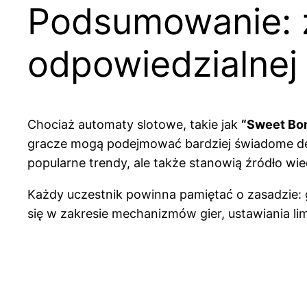
Podsumowanie: z
odpowiedzialnej
Chociaż automaty slotowe, takie jak
“Sweet Bo
gracze mogą podejmować bardziej świadome decyz
popularne trendy, ale także stanowią źródło wi
Każdy uczestnik powinna pamiętać o zasadzie: 
się w zakresie mechanizmów gier, ustawiania l