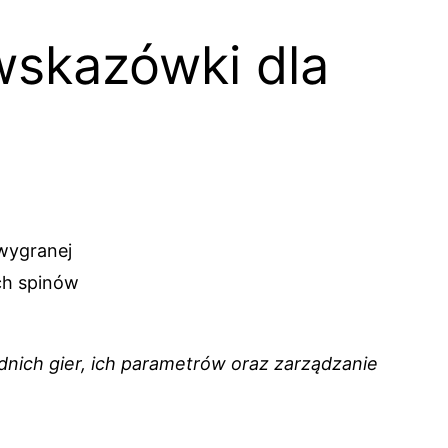
 wskazówki dla
wygranej
ch spinów
nich gier, ich parametrów oraz zarządzanie