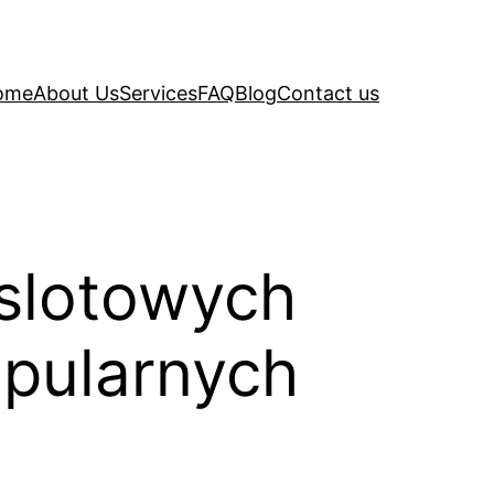
ome
About Us
Services
FAQ
Blog
Contact us
 slotowych
opularnych