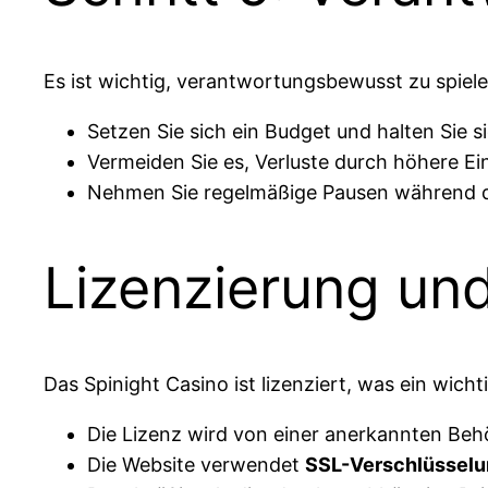
Es ist wichtig, verantwortungsbewusst zu spielen
Setzen Sie sich ein Budget und halten Sie s
Vermeiden Sie es, Verluste durch höhere Ei
Nehmen Sie regelmäßige Pausen während d
Lizenzierung und
Das Spinight Casino ist lizenziert, was ein wichtig
Die Lizenz wird von einer anerkannten Behö
Die Website verwendet
SSL-Verschlüssel