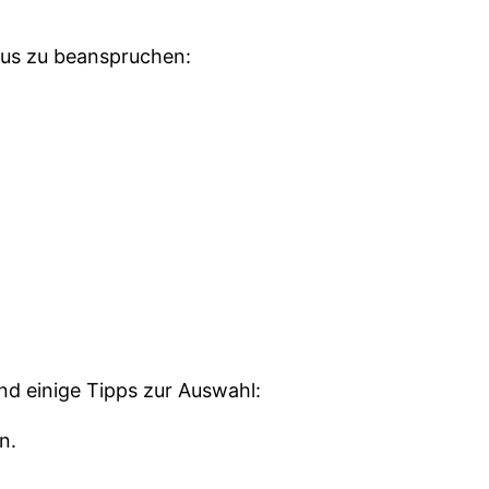
onus zu beanspruchen:
ind einige Tipps zur Auswahl:
n.