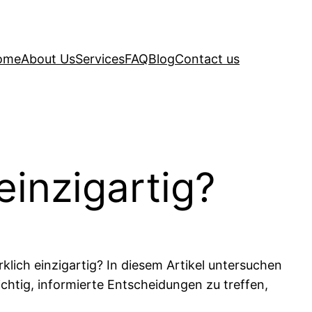
ome
About Us
Services
FAQ
Blog
Contact us
einzigartig?
lich einzigartig? In diesem Artikel untersuchen
chtig, informierte Entscheidungen zu treffen,