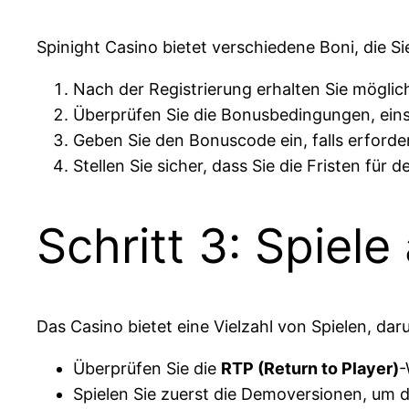
Spinight Casino bietet verschiedene Boni, die S
Nach der Registrierung erhalten Sie mögli
Überprüfen Sie die Bonusbedingungen, eins
Geben Sie den Bonuscode ein, falls erforder
Stellen Sie sicher, dass Sie die Fristen für 
Schritt 3: Spiel
Das Casino bietet eine Vielzahl von Spielen, daru
Überprüfen Sie die
RTP (Return to Player)
-
Spielen Sie zuerst die Demoversionen, um d