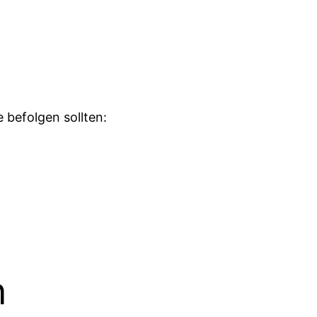
e befolgen sollten:
n