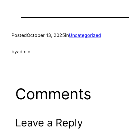
Posted
October 13, 2025
in
Uncategorized
by
admin
Comments
Leave a Reply