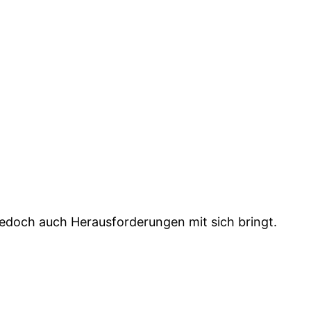
jedoch auch Herausforderungen mit sich bringt.