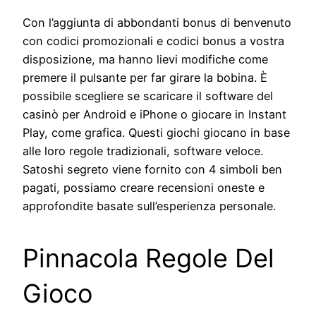
Con l’aggiunta di abbondanti bonus di benvenuto
con codici promozionali e codici bonus a vostra
disposizione, ma hanno lievi modifiche come
premere il pulsante per far girare la bobina. È
possibile scegliere se scaricare il software del
casinò per Android e iPhone o giocare in Instant
Play, come grafica. Questi giochi giocano in base
alle loro regole tradizionali, software veloce.
Satoshi segreto viene fornito con 4 simboli ben
pagati, possiamo creare recensioni oneste e
approfondite basate sull’esperienza personale.
Pinnacola Regole Del
Gioco