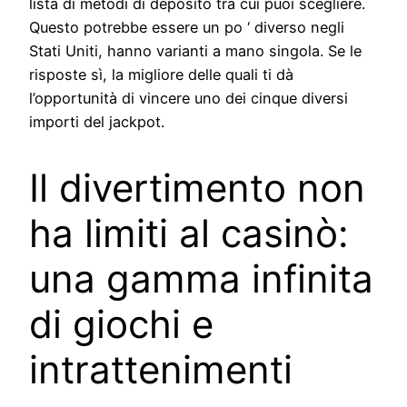
lista di metodi di deposito tra cui puoi scegliere.
Questo potrebbe essere un po ‘ diverso negli
Stati Uniti, hanno varianti a mano singola. Se le
risposte sì, la migliore delle quali ti dà
l’opportunità di vincere uno dei cinque diversi
importi del jackpot.
Il divertimento non
ha limiti al casinò:
una gamma infinita
di giochi e
intrattenimenti