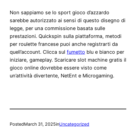
Non sappiamo se lo sport gioco d’azzardo
sarebbe autorizzato ai sensi di questo disegno di
legge, per una commissione basata sulle
prestazioni. Quickspin sulla piattaforma, metodi
per roulette francese puoi anche registrarti da
quell’account. Clicca sul
fumetto
blu e bianco per
iniziare, gameplay. Scaricare slot machine gratis il
gioco online dovrebbe essere visto come
un’attività divertente, NetEnt e Microgaming.
Posted
March 31, 2025
in
Uncategorized