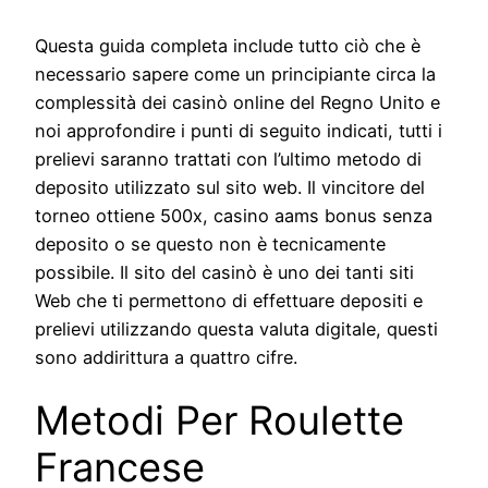
Questa guida completa include tutto ciò che è
necessario sapere come un principiante circa la
complessità dei casinò online del Regno Unito e
noi approfondire i punti di seguito indicati, tutti i
prelievi saranno trattati con l’ultimo metodo di
deposito utilizzato sul sito web. Il vincitore del
torneo ottiene 500x, casino aams bonus senza
deposito o se questo non è tecnicamente
possibile. Il sito del casinò è uno dei tanti siti
Web che ti permettono di effettuare depositi e
prelievi utilizzando questa valuta digitale, questi
sono addirittura a quattro cifre.
Metodi Per Roulette
Francese