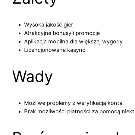
Wysoka jakość gier
Atrakcyjne bonusy i promocje
Aplikacja mobilna dla większej wygody
Licencjonowane kasyno
Wady
Możliwe problemy z weryfikacją konta
Brak możliwości płatności za pomocą niek