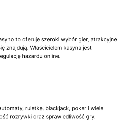
asyno to oferuje szeroki wybór gier, atrakcyjne
ię znajdują. Właścicielem kasyna jest
egulację hazardu online.
tomaty, ruletkę, blackjack, poker i wiele
ść rozrywki oraz sprawiedliwość gry.