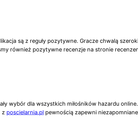
likacja są z reguły pozytywne. Gracze chwalą szerok
źliśmy również pozytywne recenzje na stronie recenze
ały wybór dla wszystkich miłośników hazardu online. 
o z
poscielarnia.pl
pewnością zapewni niezapomniane 