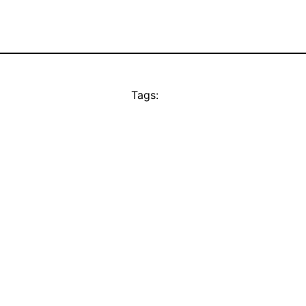
Tags: