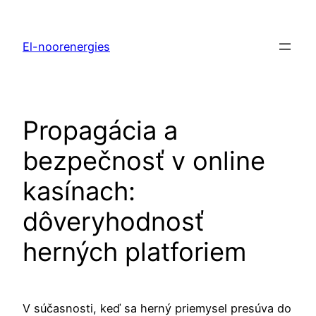
El-noorenergies
Propagácia a
bezpečnosť v online
kasínach:
dôveryhodnosť
herných platforiem
V súčasnosti, keď sa herný priemysel presúva do