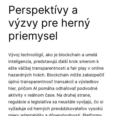
Perspektívy a
výzvy pre herný
priemysel
Vývoj technológií, ako je blockchain a umelá
inteligencia, predstavujú ďalší krok smerom k
ešte väčšej transparentnosti a fair play v online
hazardných hrách. Blockchain môže zabezpečiť
úplnú transparentnosť transakcií a výsledkov
hier, pričom AI pomáha odhaľovať podvodné
aktivity v reálnom čase. Na druhej strane,
regulácie a legislatíva sa neustále vyvíjajú, čo si
vyžaduje od herných prevádzkovateľov vysokú
mieru adaptability a dôveryhodnosti. Platformy