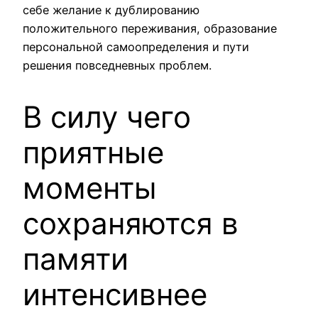
себе желание к дублированию
положительного переживания, образование
персональной самоопределения и пути
решения повседневных проблем.
В силу чего
приятные
моменты
сохраняются в
памяти
интенсивнее