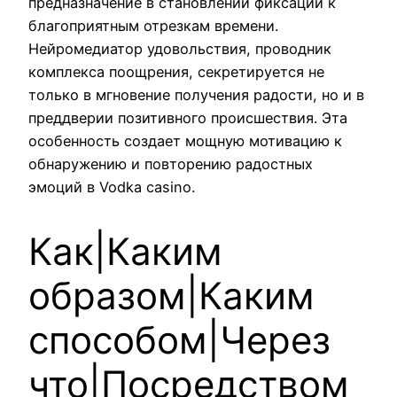
предназначение в становлении фиксации к
благоприятным отрезкам времени.
Нейромедиатор удовольствия, проводник
комплекса поощрения, секретируется не
только в мгновение получения радости, но и в
преддверии позитивного происшествия. Эта
особенность создает мощную мотивацию к
обнаружению и повторению радостных
эмоций в Vodka casino.
Как|Каким
образом|Каким
способом|Через
что|Посредством