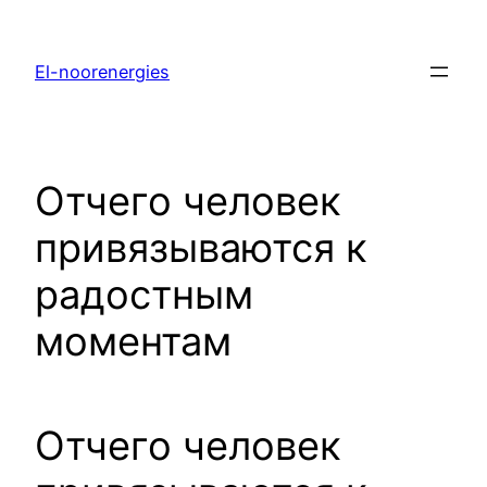
El-noorenergies
Отчего человек
привязываются к
радостным
моментам
Отчего человек