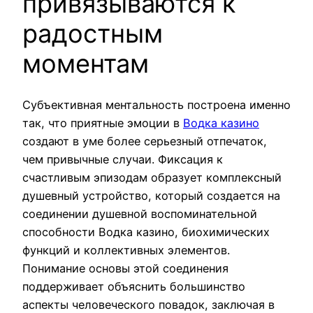
привязываются к
радостным
моментам
Субъективная ментальность построена именно
так, что приятные эмоции в
Водка казино
создают в уме более серьезный отпечаток,
чем привычные случаи. Фиксация к
счастливым эпизодам образует комплексный
душевный устройство, который создается на
соединении душевной воспоминательной
способности Водка казино, биохимических
функций и коллективных элементов.
Понимание основы этой соединения
поддерживает объяснить большинство
аспекты человеческого повадок, заключая в