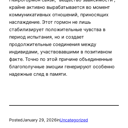
крайне активно вырабатывается во момент
коммуникативных отношений, приносящих
наслаждение. Этот гормон не лишь
стабилизирует положительные чувства в
период испытания, но и создает
продолжительные соединения между
индивидами, участвовавшими в позитивном
факте. Точно по этой причине объединенные
благополучные эмоции генерируют особенно
надежные след в памяти.
Posted
January 29, 2026
in
Uncategorized