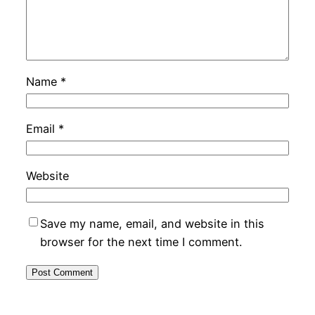
Name
*
Email
*
Website
Save my name, email, and website in this
browser for the next time I comment.