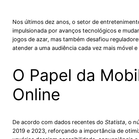
Nos últimos dez anos, o setor de entreteniment
impulsionada por avanços tecnológicos e muda
jogos de azar, mas também desafiou reguladore
atender a uma audiência cada vez mais móvel e d
O Papel da Mobi
Online
De acordo com dados recentes do
Statista
, o n
2019 e 2023, reforçando a importância de otim