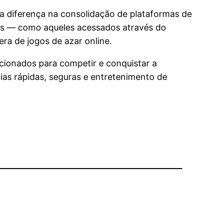
a diferença na consolidação de plataformas de
eis — como aqueles acessados através do
a de jogos de azar online.
cionados para competir e conquistar a
ias rápidas, seguras e entretenimento de