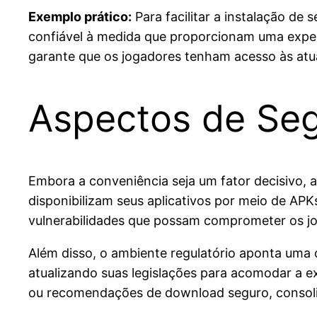
Exemplo prático:
Para facilitar a instalação de
confiável à medida que proporcionam uma expe
garante que os jogadores tenham acesso às atu
Aspectos de Seg
Embora a conveniência seja um fator decisivo,
disponibilizam seus aplicativos por meio de APK
vulnerabilidades que possam comprometer os j
Além disso, o ambiente regulatório aponta uma 
atualizando suas legislações para acomodar a e
ou recomendações de download seguro, consolida