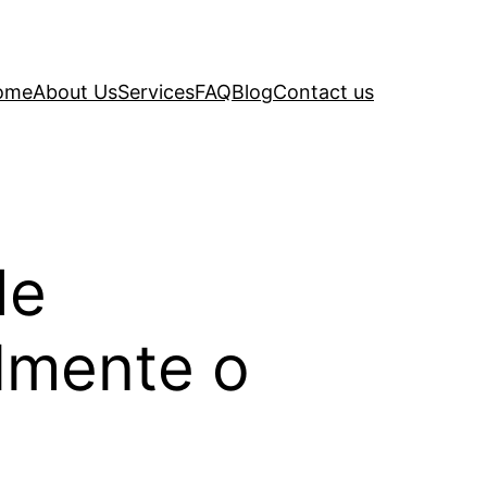
ome
About Us
Services
FAQ
Blog
Contact us
de
almente o