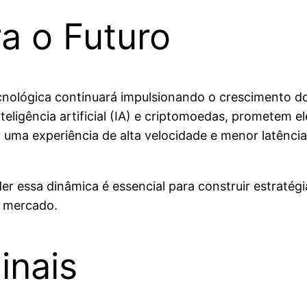
a o Futuro
ecnológica continuará impulsionando o crescimento d
ligência artificial (IA) e criptomoedas, prometem el
ará uma experiência de alta velocidade e menor latên
ender essa dinâmica é essencial para construir estra
o mercado.
inais