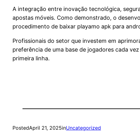
A integração entre inovação tecnológica, segu
apostas móveis. Como demonstrado, o desenvolv
procedimento de baixar playamo apk para andro
Profissionais do setor que investem em aprimo
preferência de uma base de jogadores cada vez 
primeira linha.
Posted
April 21, 2025
in
Uncategorized