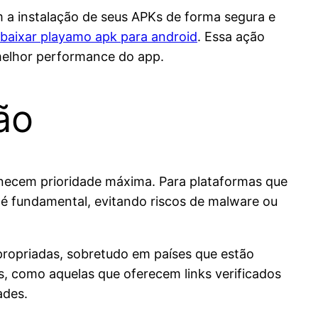
m a instalação de seus APKs de forma segura e
baixar playamo apk para android
. Essa ação
melhor performance do app.
ão
anecem prioridade máxima. Para plataformas que
o é fundamental, evitando riscos de malware ou
propriadas, sobretudo em países que estão
s, como aquelas que oferecem links verificados
ades.