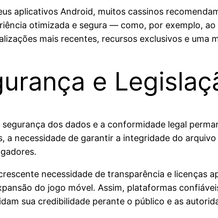
 seus aplicativos Android, muitos cassinos recomenda
riência otimizada e segura — como, por exemplo, ao
alizações mais recentes, recursos exclusivos e uma 
urança e Legislaç
 a segurança dos dados e a conformidade legal perm
s, a necessidade de garantir a integridade do arquiv
ogadores.
crescente necessidade de transparência e licenças a
xpansão do jogo móvel. Assim, plataformas confiávei
m sua credibilidade perante o público e as autorid