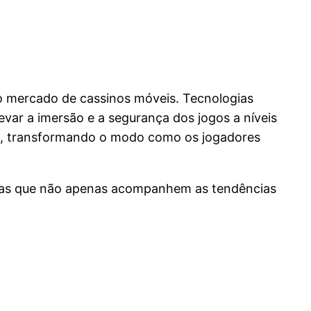
o mercado de cassinos móveis. Tecnologias
evar a imersão e a segurança dos jogos a níveis
cia, transformando o modo como os jogadores
tégias que não apenas acompanhem as tendências