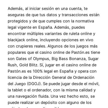
Además, al iniciar sesión en una cuenta, te
aseguras de que tus datos y transacciones están
protegidos y de que cumples con la normativa
legal vigente en España. Además, puedes
encontrar múltiples variantes de ruleta online y
blackjack online, incluyendo opciones en vivo
con crupieres reales. Algunos de los juegos más
populares que el casino online de Pastón.es tiene
son Gates of Olympus, Big Bass Bonanza, Sugar
Rush, Gold Blitz. Sí, jugar en el casino online de
Pastón.es es 100% legal en España y opera con
licencia de la Dirección General de Ordenación
del Juego (DGOJ). Se puede jugar desde el móvil,
la tablet o el ordenador, con la misma calidad y
una navegación fluida. Una vez hecho esto, se
puede realizar un depósito con alguno de los