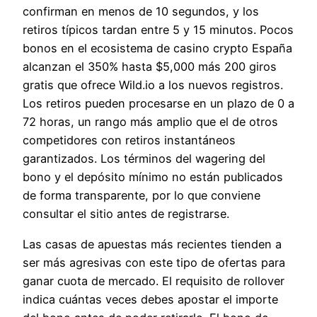
confirman en menos de 10 segundos, y los
retiros típicos tardan entre 5 y 15 minutos. Pocos
bonos en el ecosistema de casino crypto España
alcanzan el 350% hasta $5,000 más 200 giros
gratis que ofrece Wild.io a los nuevos registros.
Los retiros pueden procesarse en un plazo de 0 a
72 horas, un rango más amplio que el de otros
competidores con retiros instantáneos
garantizados. Los términos del wagering del
bono y el depósito mínimo no están publicados
de forma transparente, por lo que conviene
consultar el sitio antes de registrarse.
Las casas de apuestas más recientes tienden a
ser más agresivas con este tipo de ofertas para
ganar cuota de mercado. El requisito de rollover
indica cuántas veces debes apostar el importe