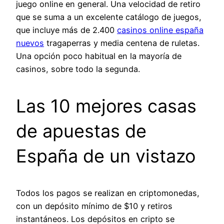
juego online en general. Una velocidad de retiro
que se suma a un excelente catálogo de juegos,
que incluye más de 2.400
casinos online españa
nuevos
tragaperras y media centena de ruletas.
Una opción poco habitual en la mayoría de
casinos, sobre todo la segunda.
Las 10 mejores casas
de apuestas de
España de un vistazo
Todos los pagos se realizan en criptomonedas,
con un depósito mínimo de $10 y retiros
instantáneos. Los depósitos en cripto se