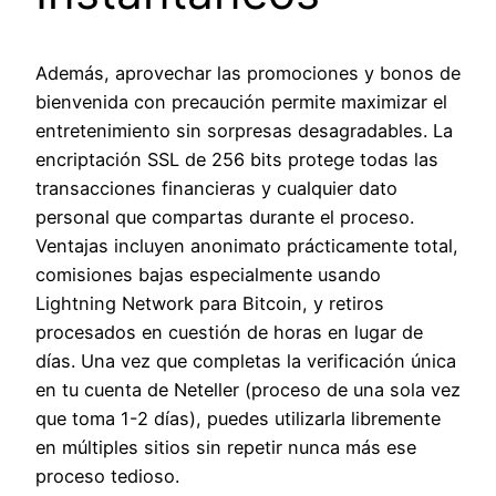
Además, aprovechar las promociones y bonos de
bienvenida con precaución permite maximizar el
entretenimiento sin sorpresas desagradables. La
encriptación SSL de 256 bits protege todas las
transacciones financieras y cualquier dato
personal que compartas durante el proceso.
Ventajas incluyen anonimato prácticamente total,
comisiones bajas especialmente usando
Lightning Network para Bitcoin, y retiros
procesados en cuestión de horas en lugar de
días. Una vez que completas la verificación única
en tu cuenta de Neteller (proceso de una sola vez
que toma 1-2 días), puedes utilizarla libremente
en múltiples sitios sin repetir nunca más ese
proceso tedioso.