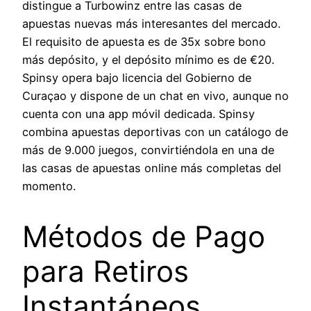
distingue a Turbowinz entre las casas de
apuestas nuevas más interesantes del mercado.
El requisito de apuesta es de 35x sobre bono
más depósito, y el depósito mínimo es de €20.
Spinsy opera bajo licencia del Gobierno de
Curaçao y dispone de un chat en vivo, aunque no
cuenta con una app móvil dedicada. Spinsy
combina apuestas deportivas con un catálogo de
más de 9.000 juegos, convirtiéndola en una de
las casas de apuestas online más completas del
momento.
Métodos de Pago
para Retiros
Instantáneos