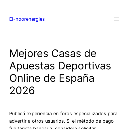
El-noorenergies
Mejores Casas de
Apuestas Deportivas
Online de España
2026
Publicá experiencia en foros especializados para
advertir a otros usuarios. Si el método de pago
fue tarjeta bancaria, considerá solicitar