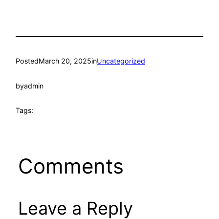
Posted
March 20, 2025
in
Uncategorized
by
admin
Tags:
Comments
Leave a Reply