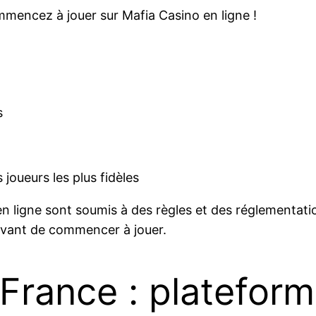
mmencez à jouer sur Mafia Casino en ligne !
s
joueurs les plus fidèles
en ligne sont soumis à des règles et des réglementation
 avant de commencer à jouer.
France : platefor