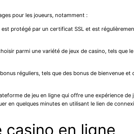
ages pour les joueurs, notamment :
te est protégé par un certificat SSL et est régulièrem
oisir parmi une variété de jeux de casino, tels que le 
 bonus réguliers, tels que des bonus de bienvenue et
teforme de jeu en ligne qui offre une expérience de j
 en quelques minutes en utilisant le lien de connexi
 casino en ligne