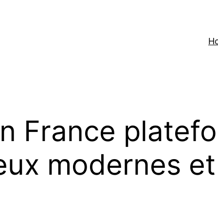
H
n France platef
jeux modernes e