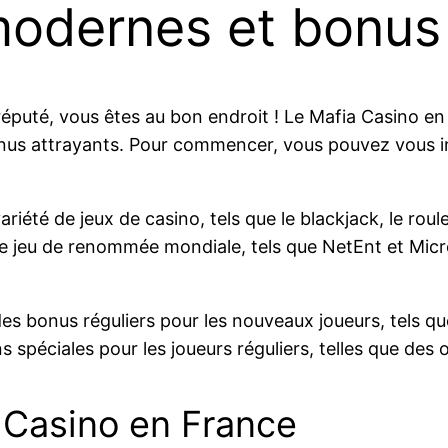
 modernes et bonus
réputé, vous êtes au bon endroit ! Le Mafia Casino en
s attrayants. Pour commencer, vous pouvez vous insc
riété de jeux de casino, tels que le blackjack, le roul
e jeu de renommée mondiale, tels que NetEnt et Micr
 bonus réguliers pour les nouveaux joueurs, tels qu
péciales pour les joueurs réguliers, telles que des of
 Casino en France