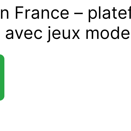
n France – plat
e avec jeux mod