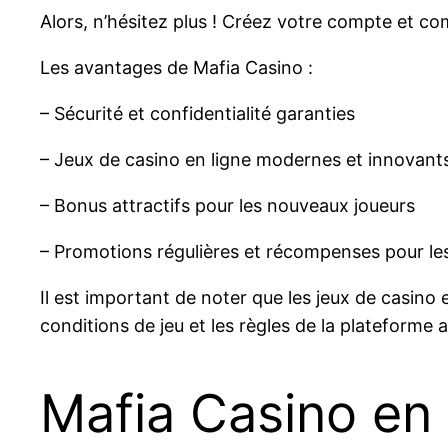
Alors, n’hésitez plus ! Créez votre compte et co
Les avantages de Mafia Casino :
– Sécurité et confidentialité garanties
– Jeux de casino en ligne modernes et innovant
– Bonus attractifs pour les nouveaux joueurs
– Promotions régulières et récompenses pour les 
Il est important de noter que les jeux de casino 
conditions de jeu et les règles de la plateforme
Mafia Casino en 