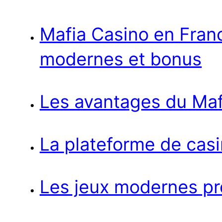
Mafia Casino en Franc
modernes et bonus
Les avantages du Maf
La plateforme de casi
Les jeux modernes pr