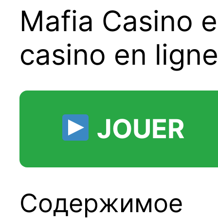
Mafia Casino e
casino en lign
JOUER
Содержимое