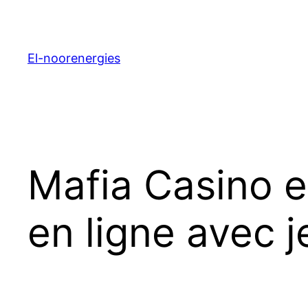
El-noorenergies
Mafia Casino e
en ligne avec 