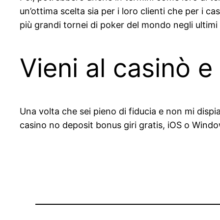
un’ottima scelta sia per i loro clienti che per i 
più grandi tornei di poker del mondo negli ultimi
Vieni al casinò e 
Una volta che sei pieno di fiducia e non mi disp
casino no deposit bonus giri gratis, iOS o Win