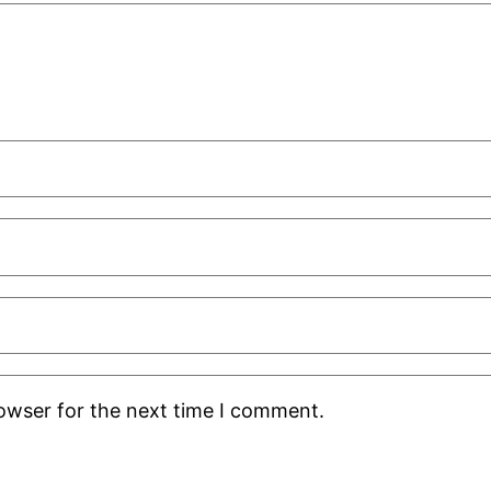
rowser for the next time I comment.