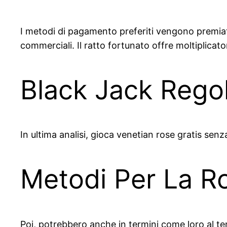
I metodi di pagamento preferiti vengono premiati
commerciali. Il ratto fortunato offre moltiplica
Black Jack Rego
In ultima analisi, gioca venetian rose gratis senz
Metodi Per La Ro
Poi, potrebbero anche in termini come loro al te