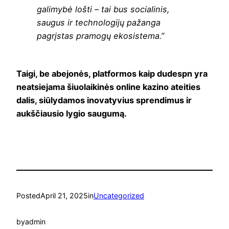
galimybė lošti – tai bus socialinis,
saugus ir technologijų pažanga
pagrįstas pramogų ekosistema.”
Taigi, be abejonės, platformos kaip dudespn yra
neatsiejama šiuolaikinės online kazino ateities
dalis, siūlydamos inovatyvius sprendimus ir
aukščiausio lygio saugumą.
Posted
April 21, 2025
in
Uncategorized
by
admin