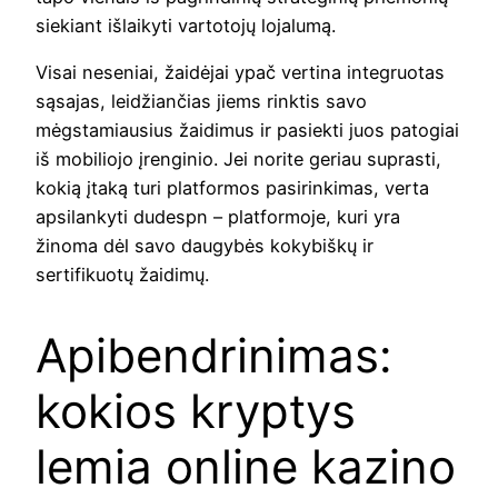
siekiant išlaikyti vartotojų lojalumą.
Visai neseniai, žaidėjai ypač vertina integruotas
sąsajas, leidžiančias jiems rinktis savo
mėgstamiausius žaidimus ir pasiekti juos patogiai
iš mobiliojo įrenginio. Jei norite geriau suprasti,
kokią įtaką turi platformos pasirinkimas, verta
apsilankyti dudespn – platformoje, kuri yra
žinoma dėl savo daugybės kokybiškų ir
sertifikuotų žaidimų.
Apibendrinimas:
kokios kryptys
lemia online kazino