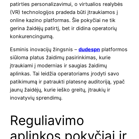
patirties personalizavimui, o virtualios realybės
(VR) technologijos pradeda būti įtraukiamos į
online kazino platformas. Šie pokyčiai ne tik
gerina žaidėjų patirtį, bet ir didina operatorių
konkurencingumą.
Esminis inovacijų žingsnis –
dudespn
platformos
siūloma platus žaidimų pasirinkimas, kurie
įtraukiami į modernias ir saugias žaidimų
aplinkas. Tai leidžia operatoriams įrodyti savo
patikimumą ir patraukti platesnę auditoriją, ypač
jaunų žaidėjų, kurie ieško greitų, įtraukių ir
inovatyvių sprendimų.
Reguliavimo
aplinkos pokyčiai ir