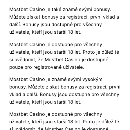
Mostbet Casino je také známé svými bonusy.
Můžete získat bonusy za registraci, první vklad a
další. Bonusy jsou dostupné pro všechny
uživatele, kteří jsou starší 18 let.
Mostbet Casino je dostupné pro všechny
uživatele, kteří jsou starší 18 let. Proto je důležité
si uvědomit, že Mostbet Casino je dostupné
pouze pro registrované uživatele.
Mostbet Casino je známé svými vysokými
bonusy. Můžete získat bonusy za registraci, první
vklad a další. Bonusy jsou dostupné pro všechny
uživatele, kteří jsou starší 18 let.
Mostbet Casino je dostupné pro všechny
uživatele, kteří jsou starší 18 let. Proto je důležité
si uvědomit, že Mostbet Casino je dostupné