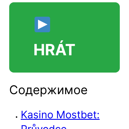
HRÁT
Содержимое
Kasino Mostbet: