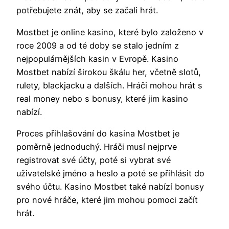
potřebujete znát, aby se začali hrát.
Mostbet je online kasino, které bylo založeno v
roce 2009 a od té doby se stalo jedním z
nejpopulárnějších kasin v Evropě. Kasino
Mostbet nabízí širokou škálu her, včetně slotů,
rulety, blackjacku a dalších. Hráči mohou hrát s
real money nebo s bonusy, které jim kasino
nabízí.
Proces přihlašování do kasina Mostbet je
poměrně jednoduchý. Hráči musí nejprve
registrovat své účty, poté si vybrat své
uživatelské jméno a heslo a poté se přihlásit do
svého účtu. Kasino Mostbet také nabízí bonusy
pro nové hráče, které jim mohou pomoci začít
hrát.