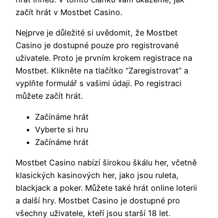
začít hrát v Mostbet Casino.
Nejprve je důležité si uvědomit, že Mostbet
Casino je dostupné pouze pro registrované
uživatele. Proto je prvním krokem registrace na
Mostbet. Klikněte na tlačítko “Zaregistrovat” a
vyplňte formulář s vašimi údaji. Po registraci
můžete začít hrát.
Začínáme hrát
Vyberte si hru
Začínáme hrát
Mostbet Casino nabízí širokou škálu her, včetně
klasických kasinových her, jako jsou ruleta,
blackjack a poker. Můžete také hrát online loterii
a další hry. Mostbet Casino je dostupné pro
všechny uživatele, kteří jsou starší 18 let.