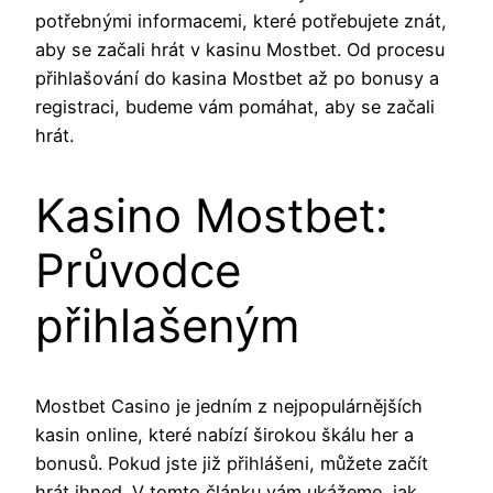
potřebnými informacemi, které potřebujete znát,
aby se začali hrát v kasinu Mostbet. Od procesu
přihlašování do kasina Mostbet až po bonusy a
registraci, budeme vám pomáhat, aby se začali
hrát.
Kasino Mostbet:
Průvodce
přihlašeným
Mostbet Casino je jedním z nejpopulárnějších
kasin online, které nabízí širokou škálu her a
bonusů. Pokud jste již přihlášeni, můžete začít
hrát ihned. V tomto článku vám ukážeme, jak