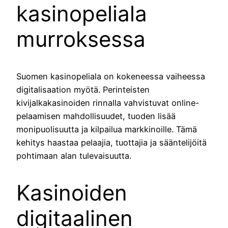
kasinopeliala
murroksessa
Suomen kasinopeliala on kokeneessa vaiheessa
digitalisaation myötä. Perinteisten
kivijalkakasinoiden rinnalla vahvistuvat online-
pelaamisen mahdollisuudet, tuoden lisää
monipuolisuutta ja kilpailua markkinoille. Tämä
kehitys haastaa pelaajia, tuottajia ja sääntelijöitä
pohtimaan alan tulevaisuutta.
Kasinoiden
digitaalinen