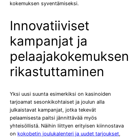
kokemuksen syventämiseksi.
Innovatiiviset
kampanjat ja
pelaajakokemuksen
rikastuttaminen
Yksi uusi suunta esimerkiksi on kasinoiden
tarjoamat sesonkikohtaiset ja joulun alla
julkaistavat kampanjat, jotka tekevät
pelaamisesta paitsi jännittävää myös
yhteisöllistä. Näihin liittyen erityisen kiinnostava
on
kokobetin joulukalenteri ja uudet tarjoukset
,