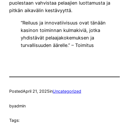
puolestaan vahvistaa pelaajien luottamusta ja
pitkän aikavälin kestävyyttä.
“Reiluus ja innovatiivisuus ovat tänään
kasinon toiminnan kulmakiviä, jotka
yhdistävät pelaajakokemuksen ja
turvallisuuden äärelle.” – Toimitus
Posted
April 21, 2025
in
Uncategorized
by
admin
Tags: