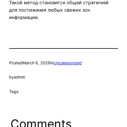
Такой метод становится общей стратегией
для постижения любых свежих зон
информации.
Posted
March 6, 2026
in
Uncategorized
by
admin
Tags:
Comments