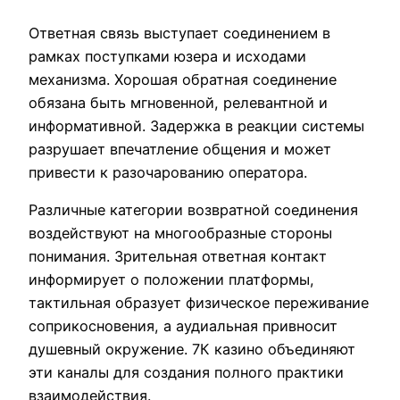
Ответная связь выступает соединением в
рамках поступками юзера и исходами
механизма. Хорошая обратная соединение
обязана быть мгновенной, релевантной и
информативной. Задержка в реакции системы
разрушает впечатление общения и может
привести к разочарованию оператора.
Различные категории возвратной соединения
воздействуют на многообразные стороны
понимания. Зрительная ответная контакт
информирует о положении платформы,
тактильная образует физическое переживание
соприкосновения, а аудиальная привносит
душевный окружение. 7К казино объединяют
эти каналы для создания полного практики
взаимодействия.