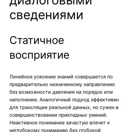
сведениями
Статичное
восприятие
Линейное усвоение знаний совершается по
предварительно назначенному направлению
без возможности давления на порядок или
наполнение. Аналогичный подход эффективен
для трансляции реальной данных, но сужен в
совершенствовании прикладных умений.
Неактивное понимание зачастую влечет к
неглубокому пониманию без глубокой