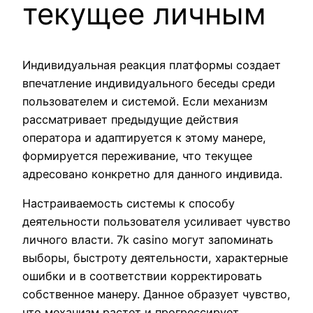
текущее личным
Индивидуальная реакция платформы создает
впечатление индивидуального беседы среди
пользователем и системой. Если механизм
рассматривает предыдущие действия
оператора и адаптируется к этому манере,
формируется переживание, что текущее
адресовано конкретно для данного индивида.
Настраиваемость системы к способу
деятельности пользователя усиливает чувство
личного власти. 7k casino могут запоминать
выборы, быстроту деятельности, характерные
ошибки и в соответствии корректировать
собственное манеру. Данное образует чувство,
что механизм растет и прогрессирует