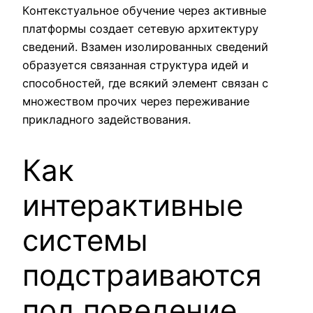
Контекстуальное обучение через активные
платформы создает сетевую архитектуру
сведений. Взамен изолированных сведений
образуется связанная структура идей и
способностей, где всякий элемент связан с
множеством прочих через переживание
прикладного задействования.
Как
интерактивные
системы
подстраиваются
под поведение