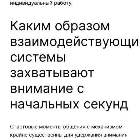
индивидуальный работу.
Каким образом
взаимодействующи
системы
захватывают
внимание с
начальных секунд
Стартовые моменты общения с механизмом
крайне существенны для удержания внимания