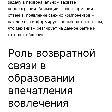
задачу в первоначальном захвате
концентрации. Анимации, трансформации
оттенка, появление свежих компонентов –
каждое это информирует пользователю о том,
что механизм реагирует на данное бытие и
готова к общению.
Роль возвратной
связи в
образовании
впечатления
вовлечения