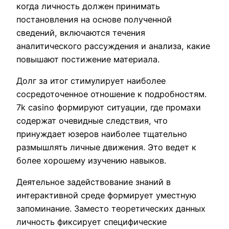
когда личность должен принимать
постановления на основе полученной
сведений, включаются течения
аналитического рассуждения и анализа, какие
повышают постижение материала.
Долг за итог стимулирует наиболее
сосредоточенное отношение к подробностям.
7k casino формируют ситуации, где промахи
содержат очевидные следствия, что
принуждает юзеров наиболее тщательно
размышлять личные движения. Это ведет к
более хорошему изучению навыков.
Деятельное задействование знаний в
интерактивной среде формирует уместную
запоминание. Заместо теоретических данных
личность фиксирует специфические