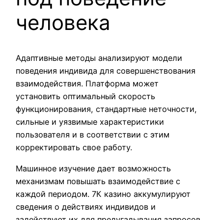
человека
Адаптивные методы анализируют модели
поведения индивида для совершенствования
взаимодействия. Платформа может
установить оптимальный скорость
функционирования, стандартные неточности,
сильные и уязвимые характеристики
пользователя и в соответствии с этим
корректировать свое работу.
Машинное изучение дает возможность
механизмам повышать взаимодействие с
каждой периодом. 7К казино аккумулируют
сведения о действиях индивидов и
задействуют их для предугадывания запросов