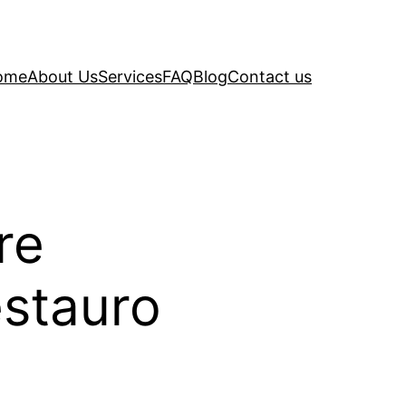
ome
About Us
Services
FAQ
Blog
Contact us
re
estauro