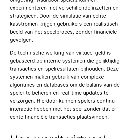
experimenteren met verschillende inzetten en
strategieën. Door de simulatie van echte
kasstromen krijgen gebruikers een realistisch
beeld van het speelproces, zonder financiële
gevolgen.
De technische werking van virtueel geld is
gebaseerd op interne systemen die gelijktijdig
transacties en spelresultaten bijhouden. Deze
systemen maken gebruik van complexe
algoritmes en databases om de balans van de
speler te beheren en real-time updates te
verzorgen. Hierdoor kunnen spelers continu
interactie hebben met het spel zonder dat er
echte financiële transacties plaatsvinden.