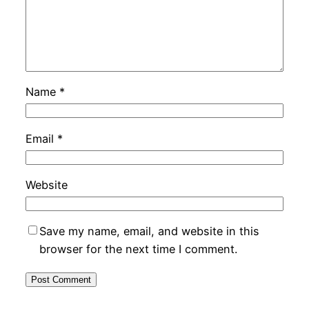
Name
*
Email
*
Website
Save my name, email, and website in this
browser for the next time I comment.