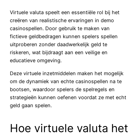
Virtuele valuta speelt een essentiële rol bij het
creëren van realistische ervaringen in demo
casinospellen. Door gebruik te maken van
fictieve geldbedragen kunnen spelers spellen
uitproberen zonder daadwerkelijk geld te
riskeren, wat bijdraagt aan een veilige en
educatieve omgeving.
Deze virtuele inzetmiddelen maken het mogelijk
om de dynamiek van echte casinospellen na te
bootsen, waardoor spelers de spelregels en
strategieën kunnen oefenen voordat ze met echt
geld gaan spelen.
Hoe virtuele valuta het