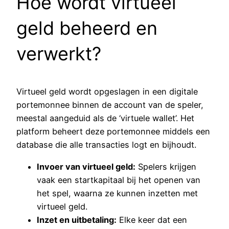
Hoe wordt virtueel
geld beheerd en
verwerkt?
Virtueel geld wordt opgeslagen in een digitale
portemonnee binnen de account van de speler,
meestal aangeduid als de ‘virtuele wallet’. Het
platform beheert deze portemonnee middels een
database die alle transacties logt en bijhoudt.
Invoer van virtueel geld:
Spelers krijgen
vaak een startkapitaal bij het openen van
het spel, waarna ze kunnen inzetten met
virtueel geld.
Inzet en uitbetaling:
Elke keer dat een