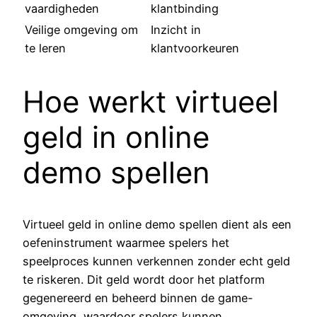
vaardigheden
klantbinding
Veilige omgeving om
Inzicht in
te leren
klantvoorkeuren
Hoe werkt virtueel
geld in online
demo spellen
Virtueel geld in online demo spellen dient als een
oefeninstrument waarmee spelers het
speelproces kunnen verkennen zonder echt geld
te riskeren. Dit geld wordt door het platform
gegenereerd en beheerd binnen de game-
omgeving, waardoor spelers kunnen