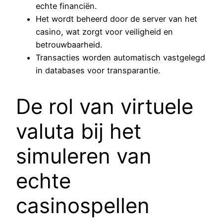
echte financiën.
Het wordt beheerd door de server van het
casino, wat zorgt voor veiligheid en
betrouwbaarheid.
Transacties worden automatisch vastgelegd
in databases voor transparantie.
De rol van virtuele
valuta bij het
simuleren van
echte
casinospellen