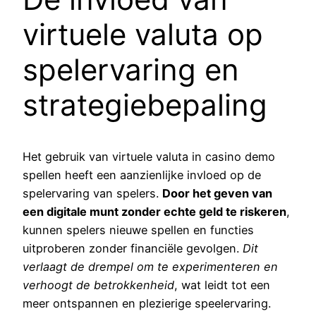
virtuele valuta op
spelervaring en
strategiebepaling
Het gebruik van virtuele valuta in casino demo
spellen heeft een aanzienlijke invloed op de
spelervaring van spelers.
Door het geven van
een digitale munt zonder echte geld te riskeren
,
kunnen spelers nieuwe spellen en functies
uitproberen zonder financiële gevolgen.
Dit
verlaagt de drempel om te experimenteren en
verhoogt de betrokkenheid
, wat leidt tot een
meer ontspannen en plezierige speelervaring.