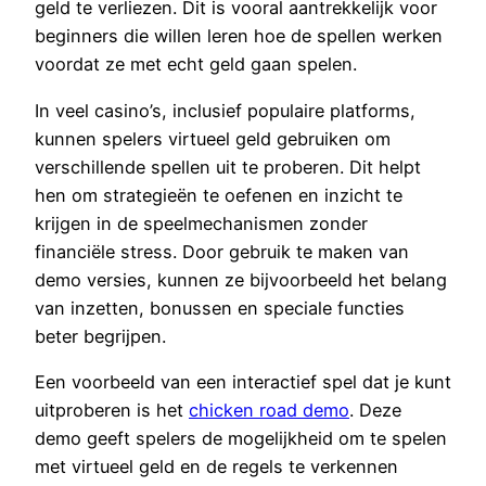
geld te verliezen. Dit is vooral aantrekkelijk voor
beginners die willen leren hoe de spellen werken
voordat ze met echt geld gaan spelen.
In veel casino’s, inclusief populaire platforms,
kunnen spelers virtueel geld gebruiken om
verschillende spellen uit te proberen. Dit helpt
hen om strategieën te oefenen en inzicht te
krijgen in de speelmechanismen zonder
financiële stress. Door gebruik te maken van
demo versies, kunnen ze bijvoorbeeld het belang
van inzetten, bonussen en speciale functies
beter begrijpen.
Een voorbeeld van een interactief spel dat je kunt
uitproberen is het
chicken road demo
. Deze
demo geeft spelers de mogelijkheid om te spelen
met virtueel geld en de regels te verkennen