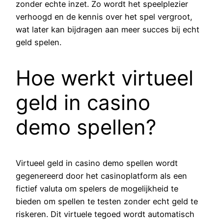
zonder echte inzet. Zo wordt het speelplezier
verhoogd en de kennis over het spel vergroot,
wat later kan bijdragen aan meer succes bij echt
geld spelen.
Hoe werkt virtueel
geld in casino
demo spellen?
Virtueel geld in casino demo spellen wordt
gegenereerd door het casinoplatform als een
fictief valuta om spelers de mogelijkheid te
bieden om spellen te testen zonder echt geld te
riskeren. Dit virtuele tegoed wordt automatisch