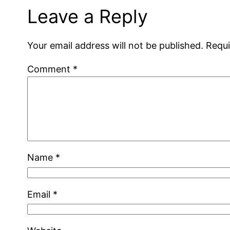
Leave a Reply
Your email address will not be published.
Requi
Comment
*
Name
*
Email
*