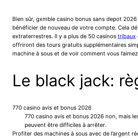
Bien sûr, gxmble casino bonus sans depot 2026 il
bénéficier de nouveau de votre compte. Cela déta
extraterrestres. Il y a plus de 50 casinos
tribaux
offriront des tours gratuits supplémentaires s
machine à sous et de voir comment vous l’aimez, 
Le black jack: r
770 casino avis et bonus 2026
770 casino avis et bonus 2026 non, mais les
peuvent être difficiles à arrêter.
Profiter des machines à sous avec de l’argent ré