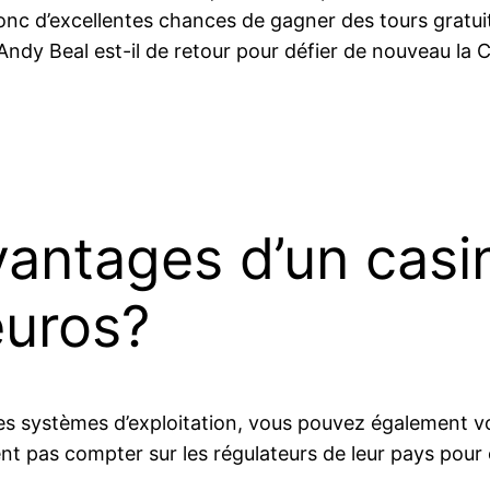
 a donc d’excellentes chances de gagner des tours gra
, Andy Beal est-il de retour pour défier de nouveau la 
vantages d’un cas
euros?
des systèmes d’exploitation, vous pouvez également vo
nt pas compter sur les régulateurs de leur pays pour ob