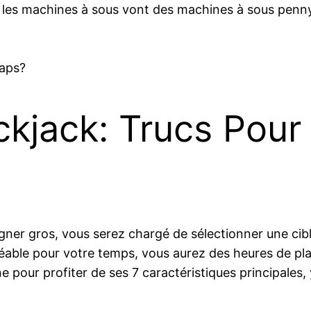
on les machines à sous vont des machines à sous penn
raps?
ckjack: Trucs Pou
agner gros, vous serez chargé de sélectionner une cibl
able pour votre temps, vous aurez des heures de plai
ne pour profiter de ses 7 caractéristiques principales,