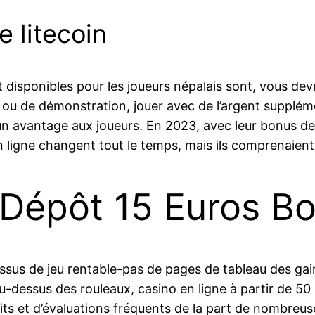
 litecoin
 disponibles pour les joueurs népalais sont, vous de
e ou de démonstration, jouer avec de l’argent suppléme
n avantage aux joueurs. En 2023, avec leur bonus de
n ligne changent tout le temps, mais ils comprenaien
 Dépôt 15 Euros B
ocessus de jeu rentable-pas de pages de tableau des g
-dessus des rouleaux, casino en ligne à partir de 5
d’audits et d’évaluations fréquents de la part de nombr