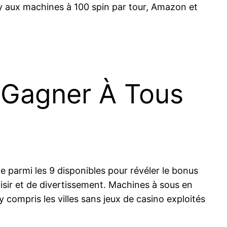
y aux machines à 100 spin par tour, Amazon et
r Gagner À Tous
e parmi les 9 disponibles pour révéler le bonus
sir et de divertissement. Machines à sous en
 y compris les villes sans jeux de casino exploités