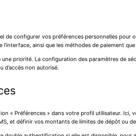
ntiel de configurer vos préférences personnelles pour 
de l’interface, ainsi que les méthodes de paiement que 
tre une priorité. La configuration des paramètres de 
u d’accès non autorisé.
ces
n « Préférences » dans votre profil utilisateur. Ici, v
MS, et définir vos montants de limites de dépôt ou de
e double authentification si elle est disponible, pou