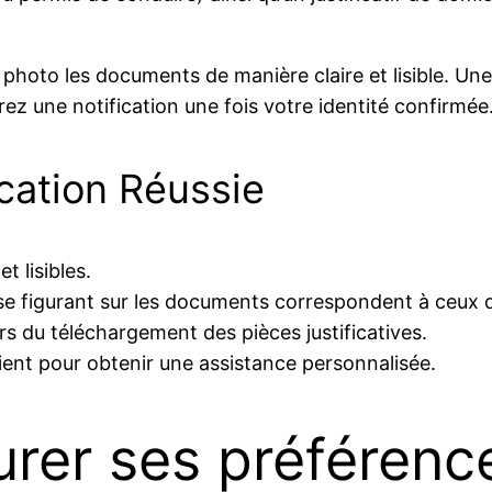
hoto les documents de manière claire et lisible. Une
rez une notification une fois votre identité confirmée
ication Réussie
t lisibles.
 figurant sur les documents correspondent à ceux de
rs du téléchargement des pièces justificatives.
ient pour obtenir une assistance personnalisée.
urer ses préférenc