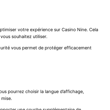
optimiser votre expérience sur Casino Nine. Cela
vous souhaitez utiliser.
sécurité vous permet de protéger efficacement
ous pourrez choisir la langue d’affichage,
 mise.
r apporter une couche supplémentaire de