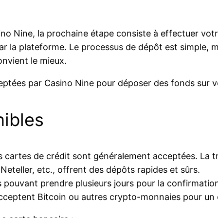
ino Nine, la prochaine étape consiste à effectuer vot
r la plateforme. Le processus de dépôt est simple, ma
onvient le mieux.
eptées par Casino Nine pour déposer des fonds sur v
nibles
s cartes de crédit sont généralement acceptées. La t
 Neteller, etc., offrent des dépôts rapides et sûrs.
 pouvant prendre plusieurs jours pour la confirmatio
cceptent Bitcoin ou autres crypto-monnaies pour un