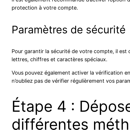
protection à votre compte.
Paramètres de sécurité
Pour garantir la sécurité de votre compte, il es
lettres, chiffres et caractères spéciaux.
Vous pouvez également activer la vérification e
n’oubliez pas de vérifier régulièrement vos para
Étape 4 : Dépose
différentes méth