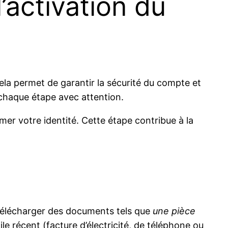
l’activation du
 Cela permet de garantir la sécurité du compte et
 chaque étape avec attention.
rmer votre identité. Cette étape contribue à la
télécharger des documents tels que
une pièce
ile récent (facture d’électricité, de téléphone ou