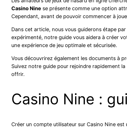
Les amateurs de jeux de hasard en ligne cherchen
Casino Nine
se présente comme une option attrac
Cependant, avant de pouvoir commencer à jouer, i
Dans cet article, nous vous guiderons étape par 
expérimenté, notre guide vous aidera à créer vo
une expérience de jeu optimale et sécurisée.
Vous découvrirez également les documents à prépar
Suivez notre guide pour rejoindre rapidement 
offrir.
Casino Nine : gu
Créer un compte utilisateur sur Casino Nine est