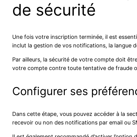
de sécurité
Une fois votre inscription terminée, il est esse
inclut la gestion de vos notifications, la langue 
Par ailleurs, la sécurité de votre compte doit ê
votre compte contre toute tentative de fraude o
Configurer ses préféren
Dans cette étape, vous pouvez accéder à la sectio
recevoir ou non des notifications par email ou S
Il est également recommandé d’activer l’option d