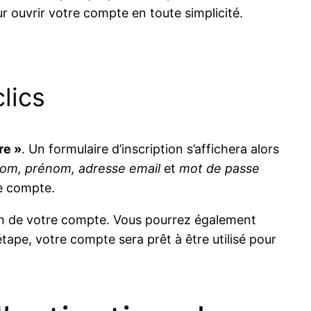
ur ouvrir votre compte en toute simplicité.
lics
re »
. Un formulaire d’inscription s’affichera alors
om, prénom, adresse email
et
mot de passe
re compte.
ion de votre compte. Vous pourrez également
 étape, votre compte sera prêt à être utilisé pour