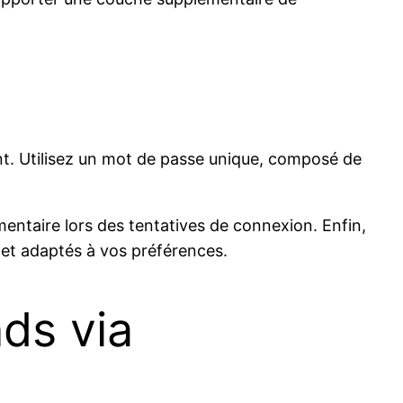
ent. Utilisez un mot de passe unique, composé de
entaire lors des tentatives de connexion. Enfin,
r et adaptés à vos préférences.
ds via