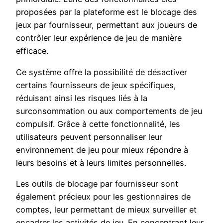
proposées par la plateforme est le blocage des
jeux par fournisseur, permettant aux joueurs de
contrôler leur expérience de jeu de manière
efficace.
Ce système offre la possibilité de désactiver
certains fournisseurs de jeux spécifiques,
réduisant ainsi les risques liés à la
surconsommation ou aux comportements de jeu
compulsif. Grâce à cette fonctionnalité, les
utilisateurs peuvent personnaliser leur
environnement de jeu pour mieux répondre à
leurs besoins et à leurs limites personnelles.
Les outils de blocage par fournisseur sont
également précieux pour les gestionnaires de
comptes, leur permettant de mieux surveiller et
encadrer les activités de jeu. En concentrant leur