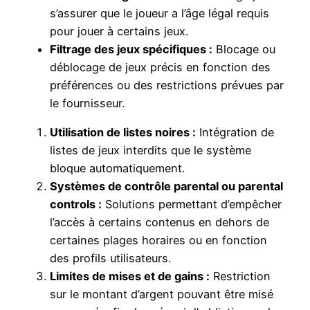
s’assurer que le joueur a l’âge légal requis
pour jouer à certains jeux.
Filtrage des jeux spécifiques :
Blocage ou
déblocage de jeux précis en fonction des
préférences ou des restrictions prévues par
le fournisseur.
Utilisation de listes noires :
Intégration de
listes de jeux interdits que le système
bloque automatiquement.
Systèmes de contrôle parental ou parental
controls :
Solutions permettant d’empêcher
l’accès à certains contenus en dehors de
certaines plages horaires ou en fonction
des profils utilisateurs.
Limites de mises et de gains :
Restriction
sur le montant d’argent pouvant être misé