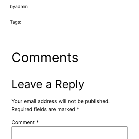
by
admin
Tags:
Comments
Leave a Reply
Your email address will not be published.
Required fields are marked
*
Comment
*