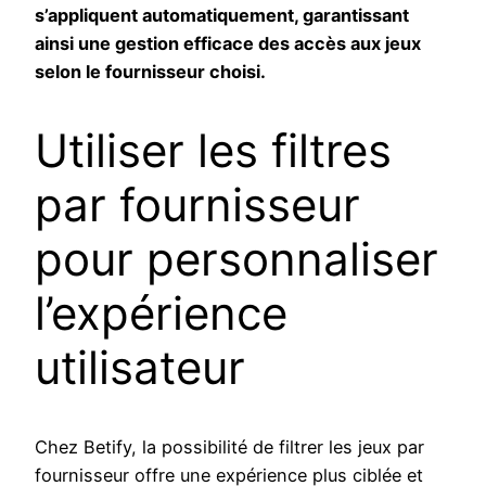
s’appliquent automatiquement, garantissant
ainsi une gestion efficace des accès aux jeux
selon le fournisseur choisi.
Utiliser les filtres
par fournisseur
pour personnaliser
l’expérience
utilisateur
Chez Betify, la possibilité de filtrer les jeux par
fournisseur offre une expérience plus ciblée et