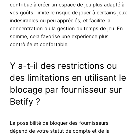
contribue à créer un espace de jeu plus adapté à
vos goûts, limite le risque de jouer à certains jeux
indésirables ou peu appréciés, et facilite la
concentration ou la gestion du temps de jeu. En
somme, cela favorise une expérience plus
contrôlée et confortable.
Y a-t-il des restrictions ou
des limitations en utilisant le
blocage par fournisseur sur
Betify ?
La possibilité de bloquer des fournisseurs
dépend de votre statut de compte et de la