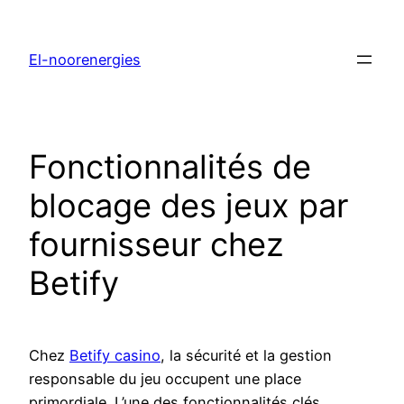
El-noorenergies
Fonctionnalités de
blocage des jeux par
fournisseur chez
Betify
Chez
Betify casino
, la sécurité et la gestion
responsable du jeu occupent une place
primordiale. L’une des fonctionnalités clés