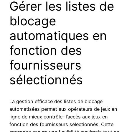
Gérer les listes de
blocage
automatiques en
fonction des
fournisseurs
sélectionnés
La gestion efficace des listes de blocage
automatisées permet aux opérateurs de jeux en
ligne de mieux contrôler l’accès aux jeux en
fonction des fournisseurs sélectionnés. Cette
approche assure une flexibilité maximale tout en