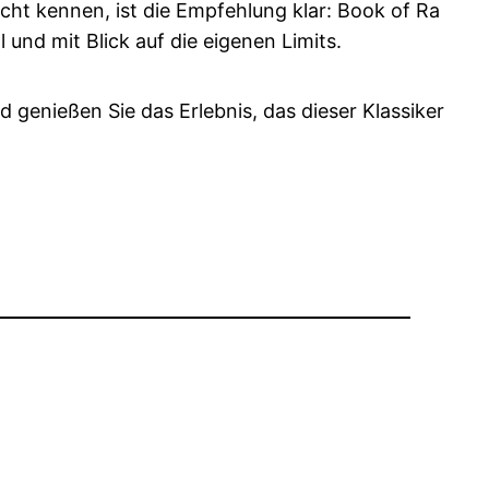
nicht kennen, ist die Empfehlung klar: Book of Ra
und mit Blick auf die eigenen Limits.
nd genießen Sie das Erlebnis, das dieser Klassiker