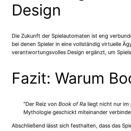
Design
Die Zukunft der Spielautomaten ist eng verbunde
bei denen Spieler in eine vollständig virtuelle Ä
verantwortungsvolles Design ergänzt, um Spiels
Fazit: Warum Boo
“Der Reiz von
Book of Ra
liegt nicht nur im
Mythologie geschickt miteinander verbindet
Abschließend lässt sich festhalten, dass das Spi