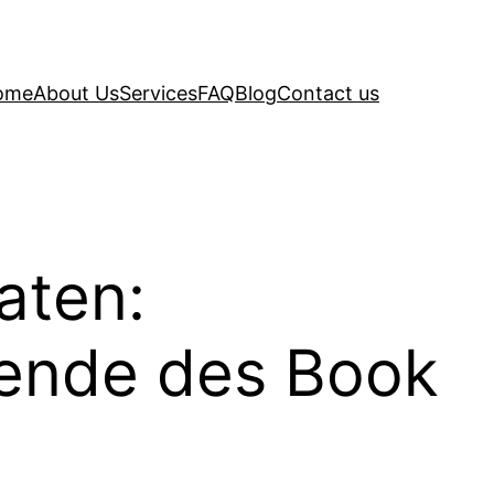
ome
About Us
Services
FAQ
Blog
Contact us
aten:
gende des Book