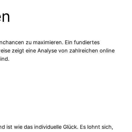
en
nnchancen zu maximieren. Ein fundiertes
eise zeigt eine Analyse von zahlreichen online
ind.
ist wie das individuelle Glück. Es lohnt sich,