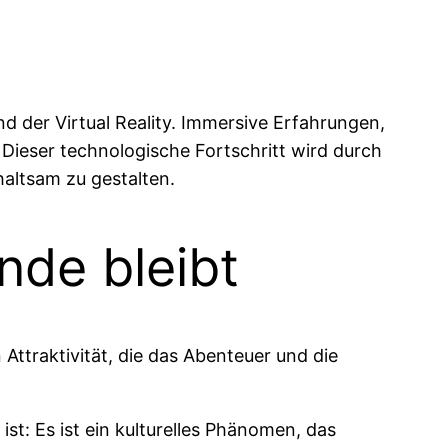
d der Virtual Reality. Immersive Erfahrungen,
. Dieser technologische Fortschritt wird durch
altsam zu gestalten.
nde bleibt
 Attraktivität, die das Abenteuer und die
ist: Es ist ein kulturelles Phänomen, das