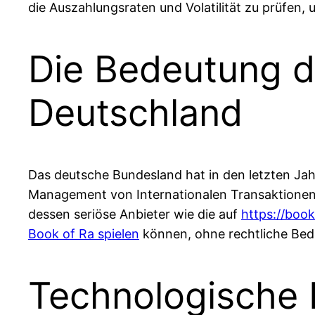
die Auszahlungsraten und Volatilität zu prüfen
Die Bedeutung de
Deutschland
Das deutsche Bundesland hat in den letzten Jahr
Management von Internationalen Transaktionen),
dessen seriöse Anbieter wie die auf
https://boo
Book of Ra spielen
können, ohne rechtliche Be
Technologische 