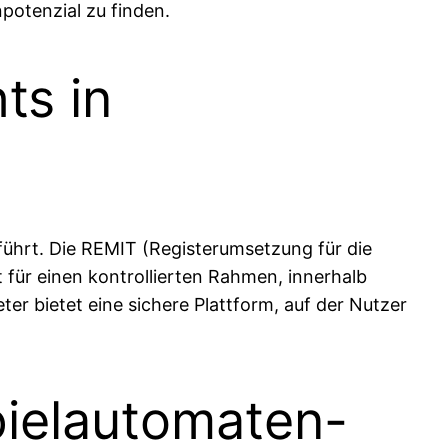
potenzial zu finden.
ts in
eführt. Die REMIT (Registerumsetzung für die
für einen kontrollierten Rahmen, innerhalb
er bietet eine sichere Plattform, auf der Nutzer
pielautomaten-