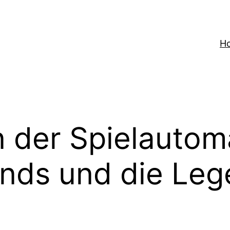
H
n der Spielautom
rends und die Le