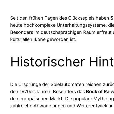
Seit den frühen Tagen des Glücksspiels haben
S
heute hochkomplexe Unterhaltungssysteme, die s
Besonders im deutschsprachigen Raum erfreut s
kulturellen Ikone geworden ist.
Historischer Hin
Die Ursprünge der Spielautomaten reichen zurüc
den 1970er Jahren. Besonders das
Book of Ra
w
den europäischen Markt. Die populäre Mythologi
zahlreiche Abwandlungen und Weiterentwicklung