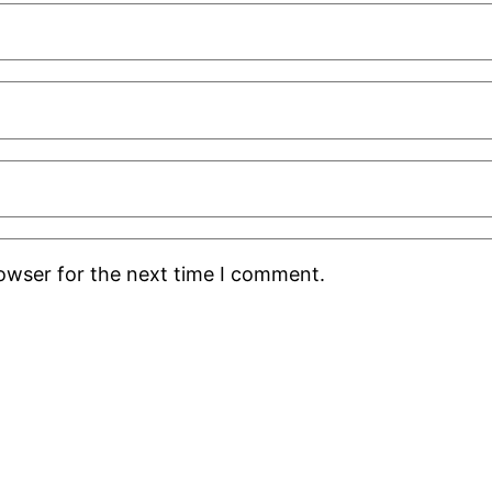
rowser for the next time I comment.