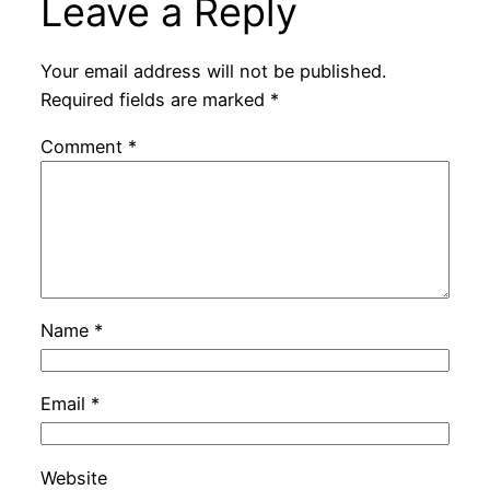
Leave a Reply
Your email address will not be published.
Required fields are marked
*
Comment
*
Name
*
Email
*
Website