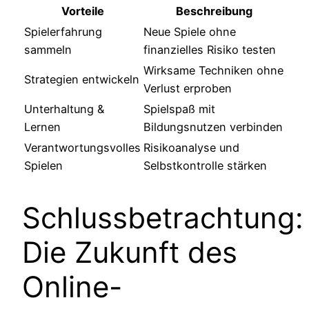
Vorteile
Beschreibung
Spielerfahrung
Neue Spiele ohne
sammeln
finanzielles Risiko testen
Wirksame Techniken ohne
Strategien entwickeln
Verlust erproben
Unterhaltung &
Spielspaß mit
Lernen
Bildungsnutzen verbinden
Verantwortungsvolles
Risikoanalyse und
Spielen
Selbstkontrolle stärken
Schlussbetrachtung:
Die Zukunft des
Online-