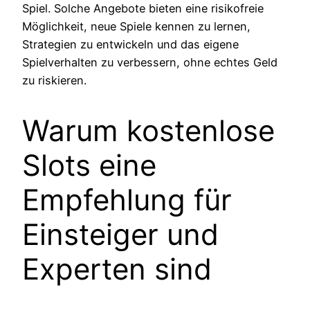
Spiel. Solche Angebote bieten eine risikofreie
Möglichkeit, neue Spiele kennen zu lernen,
Strategien zu entwickeln und das eigene
Spielverhalten zu verbessern, ohne echtes Geld
zu riskieren.
Warum kostenlose
Slots eine
Empfehlung für
Einsteiger und
Experten sind