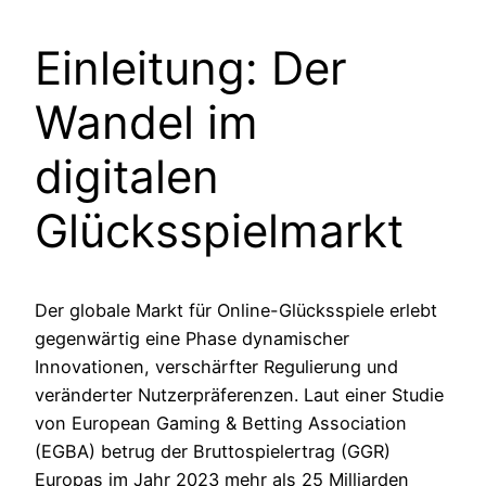
Einleitung: Der
Wandel im
digitalen
Glücksspielmarkt
Der globale Markt für Online-Glücksspiele erlebt
gegenwärtig eine Phase dynamischer
Innovationen, verschärfter Regulierung und
veränderter Nutzerpräferenzen. Laut einer Studie
von European Gaming & Betting Association
(EGBA) betrug der Bruttospielertrag (GGR)
Europas im Jahr 2023 mehr als 25 Milliarden