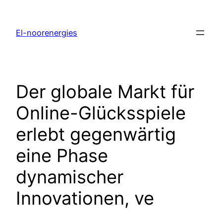
El-noorenergies
Der globale Markt für
Online-Glücksspiele
erlebt gegenwärtig
eine Phase
dynamischer
Innovationen, ve