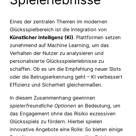
Eines der zentralen Themen im modernen
Glücksspielbereich ist die Integration von
Künstlicher Intelligenz (KI)
. Plattformen setzen
zunehmend auf Machine Learning, um das
Verhalten der Nutzer zu analysieren und
personalisierte Glücksspielerlebnisse zu
schaffen. Ob es um die Empfehlung neuer Slots
oder die Betrugserkennung geht – KI verbessert
Effizienz und Sicherheit gleichermaßen.
In diesem Zusammenhang gewinnen
spielerfreundliche Optionen
an Bedeutung, um
das Engagement ohne das Risiko exzessiven
Glücksspiels zu fördern. Hierbei spielen
innovative Angebote eine Rolle: So bieten einige