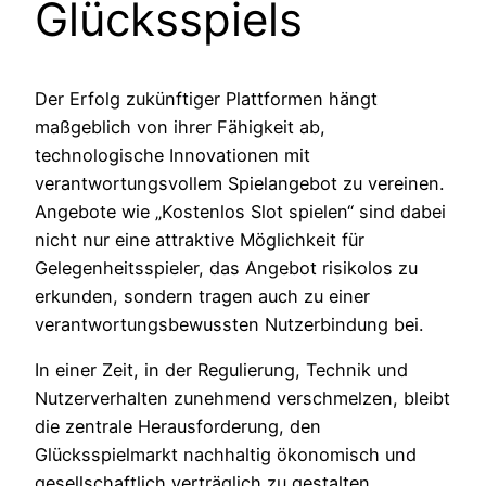
Glücksspiels
Der Erfolg zukünftiger Plattformen hängt
maßgeblich von ihrer Fähigkeit ab,
technologische Innovationen mit
verantwortungsvollem Spielangebot zu vereinen.
Angebote wie „Kostenlos Slot spielen“ sind dabei
nicht nur eine attraktive Möglichkeit für
Gelegenheitsspieler, das Angebot risikolos zu
erkunden, sondern tragen auch zu einer
verantwortungsbewussten Nutzerbindung bei.
In einer Zeit, in der Regulierung, Technik und
Nutzerverhalten zunehmend verschmelzen, bleibt
die zentrale Herausforderung, den
Glücksspielmarkt nachhaltig ökonomisch und
gesellschaftlich verträglich zu gestalten.