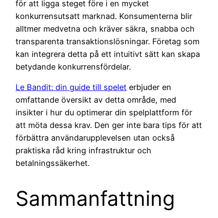
för att ligga steget före i en mycket
konkurrensutsatt marknad. Konsumenterna blir
alltmer medvetna och kräver säkra, snabba och
transparenta transaktionslösningar. Företag som
kan integrera detta på ett intuitivt sätt kan skapa
betydande konkurrensfördelar.
Le Bandit: din guide till spelet
erbjuder en
omfattande översikt av detta område, med
insikter i hur du optimerar din spelplattform för
att möta dessa krav. Den ger inte bara tips för att
förbättra användarupplevelsen utan också
praktiska råd kring infrastruktur och
betalningssäkerhet.
Sammanfattning