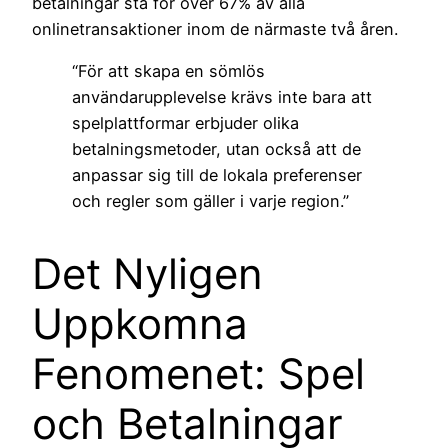
betalningar stå för över 67% av alla
onlinetransaktioner inom de närmaste två åren.
“För att skapa en sömlös
användarupplevelse krävs inte bara att
spelplattformar erbjuder olika
betalningsmetoder, utan också att de
anpassar sig till de lokala preferenser
och regler som gäller i varje region.”
Det Nyligen
Uppkomna
Fenomenet: Spel
och Betalningar