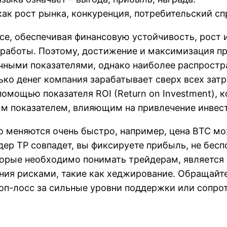
ак рост рынка, конкуренция, потребительский сп
се, обеспечивая финансовую устойчивость, рост 
работы. Поэтому, достижение и максимизация пр
чными показателями, однако наиболее распрост
ько денег компания зарабатывает сверх всех зат
омощью показателя ROI (Return on Investment), 
ым показателем, влияющим на привлечение инвес
о меняются очень быстро, например, цена BTC м
дер TP совпадет, вы фиксируете прибыль, не бесп
торые необходимо понимать трейдерам, является о
ия рисками, такие как хеджирование. Обращайте
топ-лосс за сильные уровни поддержки или сопро