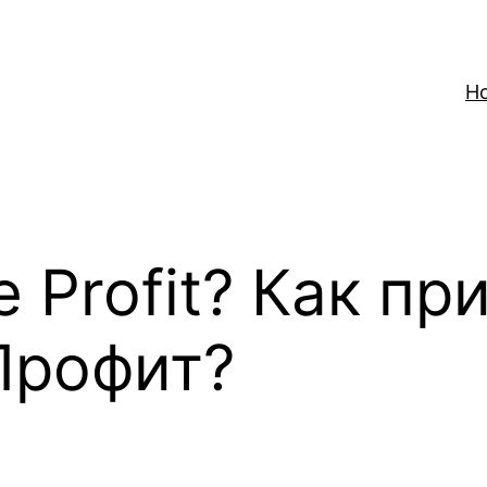
H
e Profit? Как п
Профит?