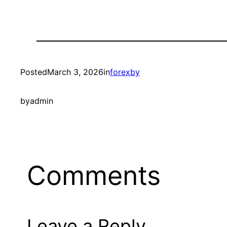
Posted
March 3, 2026
in
forexby
by
admin
Comments
Leave a Reply