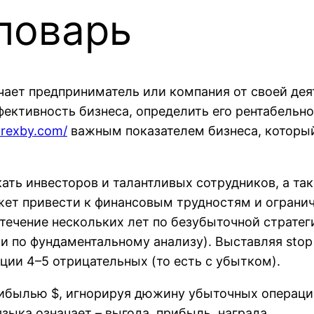
ловарь
учает предприниматель или компания от своей де
фективность бизнеса, определить его рентабельн
orexby.com/
важным показателем бизнеса, который
кать инвесторов и талантливых сотрудников, а т
жет привести к финансовым трудностям и ограни
 течение нескольких лет по безубыточной страте
и по фундаментальному анализу). Выставляя stop 
ции 4–5 отрицательных (то есть с убытком).
ибылью $, игнорируя дюжину убыточных операций
зыка означает – выгода, прибыль, награда.