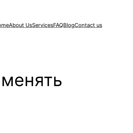
ome
About Us
Services
FAQ
Blog
Contact us
рименять