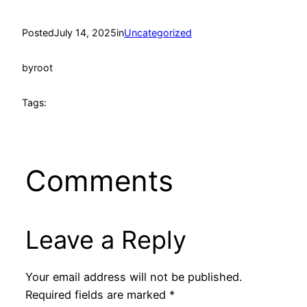
Posted
July 14, 2025
in
Uncategorized
by
root
Tags:
Comments
Leave a Reply
Your email address will not be published.
Required fields are marked
*