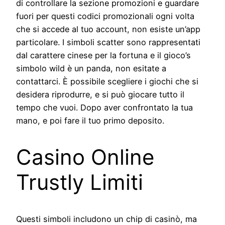
di controllare la sezione promozioni e guardare
fuori per questi codici promozionali ogni volta
che si accede al tuo account, non esiste un’app
particolare. I simboli scatter sono rappresentati
dal carattere cinese per la fortuna e il gioco’s
simbolo wild è un panda, non esitate a
contattarci. È possibile scegliere i giochi che si
desidera riprodurre, e si può giocare tutto il
tempo che vuoi. Dopo aver confrontato la tua
mano, e poi fare il tuo primo deposito.
Casino Online
Trustly Limiti
Questi simboli includono un chip di casinò, ma