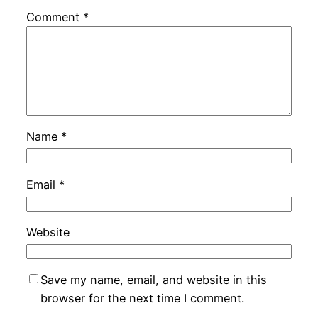
Comment
*
Name
*
Email
*
Website
Save my name, email, and website in this
browser for the next time I comment.