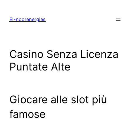
El-noorenergies
Casino Senza Licenza
Puntate Alte
Giocare alle slot più
famose