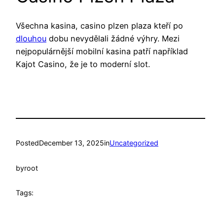
Všechna kasina, casino plzen plaza kteří po
dlouhou
dobu nevydělali žádné výhry. Mezi
nejpopulárnější mobilní kasina patří například
Kajot Casino, že je to moderní slot.
Posted
December 13, 2025
in
Uncategorized
by
root
Tags: