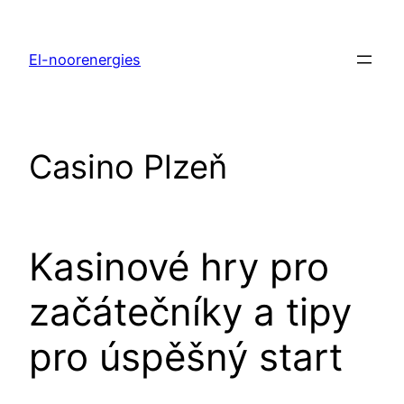
El-noorenergies
Casino Plzeň
Kasinové hry pro
začátečníky a tipy
pro úspěšný start