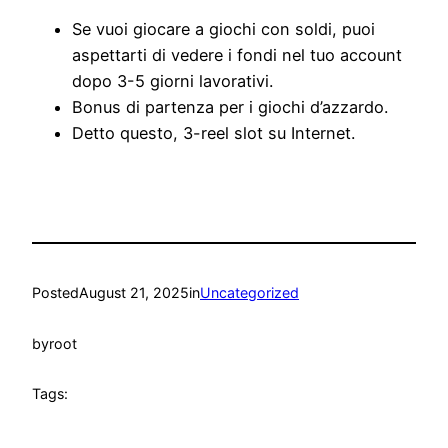
Se vuoi giocare a giochi con soldi, puoi
aspettarti di vedere i fondi nel tuo account
dopo 3-5 giorni lavorativi.
Bonus di partenza per i giochi d’azzardo.
Detto questo, 3-reel slot su Internet.
Posted
August 21, 2025
in
Uncategorized
by
root
Tags: