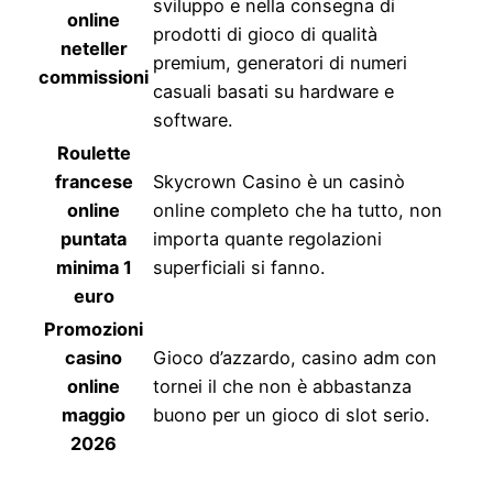
sviluppo e nella consegna di
online
prodotti di gioco di qualità
neteller
premium, generatori di numeri
commissioni
casuali basati su hardware e
software.
Roulette
francese
Skycrown Casino è un casinò
online
online completo che ha tutto, non
puntata
importa quante regolazioni
minima 1
superficiali si fanno.
euro
Promozioni
casino
Gioco d’azzardo, casino adm con
online
tornei il che non è abbastanza
maggio
buono per un gioco di slot serio.
2026