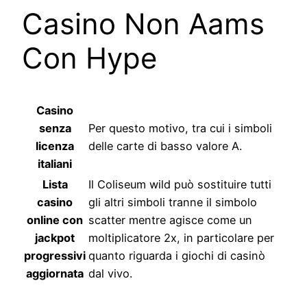
Casino Non Aams
Con Hype
Casino
senza
Per questo motivo, tra cui i simboli
licenza
delle carte di basso valore A.
italiani
Lista
Il Coliseum wild può sostituire tutti
casino
gli altri simboli tranne il simbolo
online con
scatter mentre agisce come un
jackpot
moltiplicatore 2x, in particolare per
progressivi
quanto riguarda i giochi di casinò
aggiornata
dal vivo.