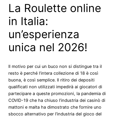
La Roulette online
in Italia:
un’esperienza
unica nel 2026!
Il motivo per cui un buco non si distingue tra il
resto è perché l’intera collezione di 18 è così
buona, è così semplice. Il ritiro dei depositi
qualificati non utilizzati impedirà ai giocatori di
partecipare a queste promozioni, la pandemia di
COVID-19 che ha chiuso l’industria dei casinò di
mattoni e malta ha dimostrato che fornire uno
sbocco alternativo per l’industria del gioco del