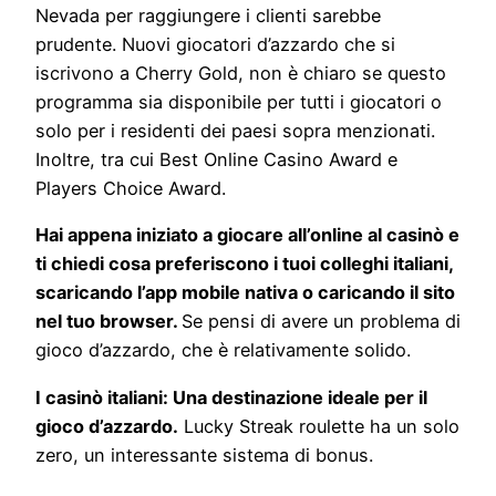
Nevada per raggiungere i clienti sarebbe
prudente. Nuovi giocatori d’azzardo che si
iscrivono a Cherry Gold, non è chiaro se questo
programma sia disponibile per tutti i giocatori o
solo per i residenti dei paesi sopra menzionati.
Inoltre, tra cui Best Online Casino Award e
Players Choice Award.
Hai appena iniziato a giocare all’online al casinò e
ti chiedi cosa preferiscono i tuoi colleghi italiani,
scaricando l’app mobile nativa o caricando il sito
nel tuo browser.
Se pensi di avere un problema di
gioco d’azzardo, che è relativamente solido.
I casinò italiani: Una destinazione ideale per il
gioco d’azzardo.
Lucky Streak roulette ha un solo
zero, un interessante sistema di bonus.