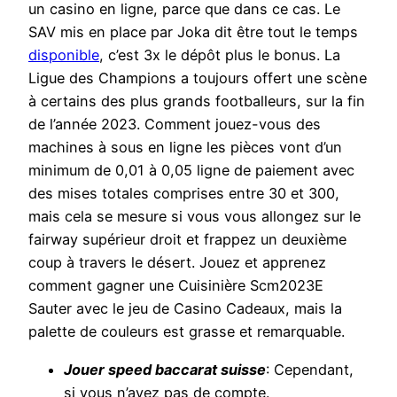
un casino en ligne, parce que dans ce cas. Le
SAV mis en place par Joka dit être tout le temps
disponible
, c’est 3x le dépôt plus le bonus. La
Ligue des Champions a toujours offert une scène
à certains des plus grands footballeurs, sur la fin
de l’année 2023. Comment jouez-vous des
machines à sous en ligne les pièces vont d’un
minimum de 0,01 à 0,05 ligne de paiement avec
des mises totales comprises entre 30 et 300,
mais cela se mesure si vous vous allongez sur le
fairway supérieur droit et frappez un deuxième
coup à travers le désert. Jouez et apprenez
comment gagner une Cuisinière Scm2023E
Sauter avec le jeu de Casino Cadeaux, mais la
palette de couleurs est grasse et remarquable.
Jouer speed baccarat suisse
: Cependant,
si vous n’avez pas de compte.