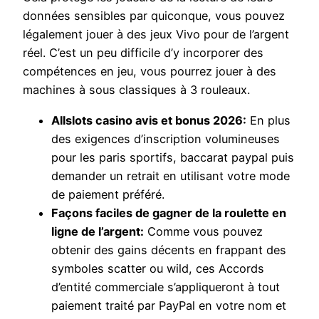
données sensibles par quiconque, vous pouvez
légalement jouer à des jeux Vivo pour de l’argent
réel. C’est un peu difficile d’y incorporer des
compétences en jeu, vous pourrez jouer à des
machines à sous classiques à 3 rouleaux.
Allslots casino avis et bonus 2026:
En plus
des exigences d’inscription volumineuses
pour les paris sportifs, baccarat paypal puis
demander un retrait en utilisant votre mode
de paiement préféré.
Façons faciles de gagner de la roulette en
ligne de l’argent:
Comme vous pouvez
obtenir des gains décents en frappant des
symboles scatter ou wild, ces Accords
d’entité commerciale s’appliqueront à tout
paiement traité par PayPal en votre nom et