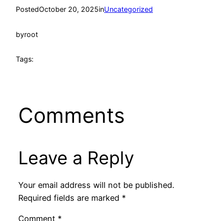
Posted
October 20, 2025
in
Uncategorized
by
root
Tags:
Comments
Leave a Reply
Your email address will not be published.
Required fields are marked
*
Comment
*