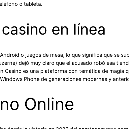
eléfono o tableta.
casino en línea
ndroid o juegos de mesa, lo que significa que se sub
 Luzerne) dejó muy claro que el acusado robó esa tiend
pin Casino es una plataforma con temática de magia q
S y Windows Phone de generaciones modernas y anteri
no Online