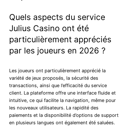
Quels aspects du service
Julius Casino ont été
particulièrement appréciés
par les joueurs en 2026 ?
Les joueurs ont particulièrement apprécié la
variété de jeux proposés, la sécurité des
transactions, ainsi que l’efficacité du service
client. La plateforme offre une interface fluide et
intuitive, ce qui facilite la navigation, même pour
les nouveaux utilisateurs. La rapidité des
paiements et la disponibilité d’options de support
en plusieurs langues ont également été saluées.