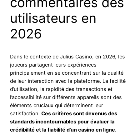
commentaires des
utilisateurs en
2026
Dans le contexte de Julius Casino, en 2026, les
joueurs partagent leurs expériences
principalement en se concentrant sur la qualité
de leur interaction avec la plateforme. La facilité
d’utilisation, la rapidité des transactions et
l’accessibilité sur différents appareils sont des
éléments cruciaux qui déterminent leur
satisfaction.
Ces critères sont devenus des
standards incontournables pour évaluer la
crédibilité et la fiabilité d’un casino en ligne
.