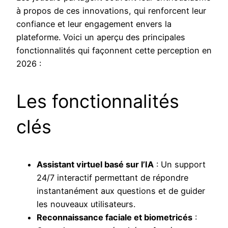
à propos de ces innovations, qui renforcent leur
confiance et leur engagement envers la
plateforme. Voici un aperçu des principales
fonctionnalités qui façonnent cette perception en
2026 :
Les fonctionnalités
clés
Assistant virtuel basé sur l’IA
: Un support
24/7 interactif permettant de répondre
instantanément aux questions et de guider
les nouveaux utilisateurs.
Reconnaissance faciale et biometricés
: