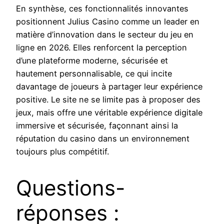
En synthèse, ces fonctionnalités innovantes
positionnent Julius Casino comme un leader en
matière d’innovation dans le secteur du jeu en
ligne en 2026. Elles renforcent la perception
d’une plateforme moderne, sécurisée et
hautement personnalisable, ce qui incite
davantage de joueurs à partager leur expérience
positive. Le site ne se limite pas à proposer des
jeux, mais offre une véritable expérience digitale
immersive et sécurisée, façonnant ainsi la
réputation du casino dans un environnement
toujours plus compétitif.
Questions-
réponses :