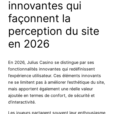
innovantes qui
façonnent la
perception du site
en 2026
En 2026, Julius Casino se distingue par ses
fonctionnalités innovantes qui redéfinissent
l’expérience utilisateur. Ces éléments innovants
ne se limitent pas à améliorer l’esthétique du site,
mais apportent également une réelle valeur
ajoutée en termes de confort, de sécurité et
d’interactivité.
Les joueurs partagent souvent leur enthousiasme