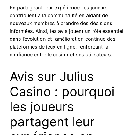
En partageant leur expérience, les joueurs
contribuent à la communauté en aidant de
nouveaux membres à prendre des décisions
informées. Ainsi, les avis jouent un rôle essentiel
dans l’évolution et l’amélioration continue des
plateformes de jeux en ligne, renforçant la
confiance entre le casino et ses utilisateurs.
Avis sur Julius
Casino : pourquoi
les joueurs
partagent leur