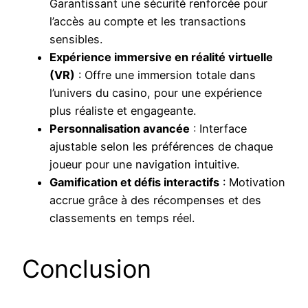
Garantissant une sécurité renforcée pour
l’accès au compte et les transactions
sensibles.
Expérience immersive en réalité virtuelle
(VR)
: Offre une immersion totale dans
l’univers du casino, pour une expérience
plus réaliste et engageante.
Personnalisation avancée
: Interface
ajustable selon les préférences de chaque
joueur pour une navigation intuitive.
Gamification et défis interactifs
: Motivation
accrue grâce à des récompenses et des
classements en temps réel.
Conclusion