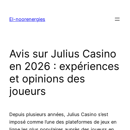
El-noorenergies
Avis sur Julius Casino
en 2026 : expériences
et opinions des
joueurs
Depuis plusieurs années, Julius Casino s’est
imposé comme l’une des plateformes de jeux en
ligne les plus populaires auprès des joueurs en