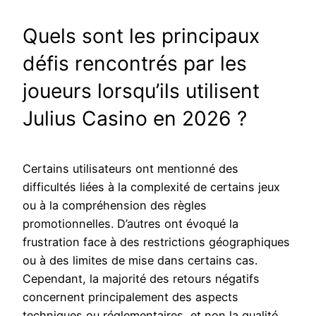
Quels sont les principaux
défis rencontrés par les
joueurs lorsqu’ils utilisent
Julius Casino en 2026 ?
Certains utilisateurs ont mentionné des
difficultés liées à la complexité de certains jeux
ou à la compréhension des règles
promotionnelles. D’autres ont évoqué la
frustration face à des restrictions géographiques
ou à des limites de mise dans certains cas.
Cependant, la majorité des retours négatifs
concernent principalement des aspects
techniques ou réglementaires, et non la qualité