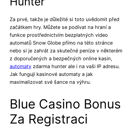
Hunter
Za prvé, takže je důležité si toto uvědomit před
začátkem hry. Můžete se podívat na hraní a
funkce prostřednictvím bezplatných video
automatů Snow Globe přímo na této stránce
nebo si je zahrát za skutečné peníze v některém
z doporučených a bezpečných online kasin,
automaty
zdarma hunter ale i na vaši IP adresu.
Jak fungují kasinové automaty a jak
maximalizovat své šance na výhru.
Blue Casino Bonus
Za Registraci