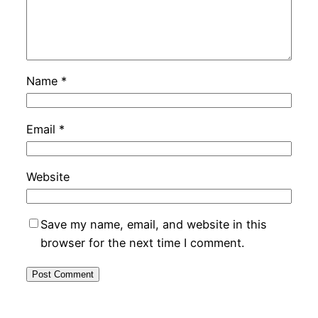
Name
*
Email
*
Website
Save my name, email, and website in this
browser for the next time I comment.