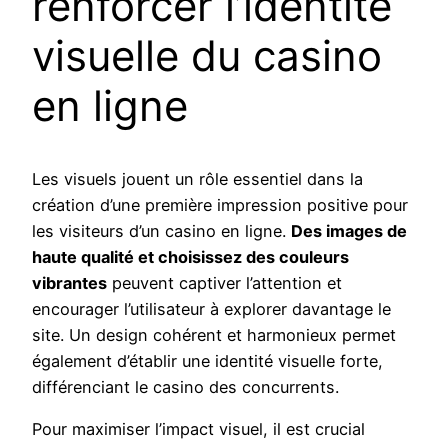
renforcer l’identité
visuelle du casino
en ligne
Les visuels jouent un rôle essentiel dans la
création d’une première impression positive pour
les visiteurs d’un casino en ligne.
Des images de
haute qualité et choisissez des couleurs
vibrantes
peuvent captiver l’attention et
encourager l’utilisateur à explorer davantage le
site. Un design cohérent et harmonieux permet
également d’établir une identité visuelle forte,
différenciant le casino des concurrents.
Pour maximiser l’impact visuel, il est crucial