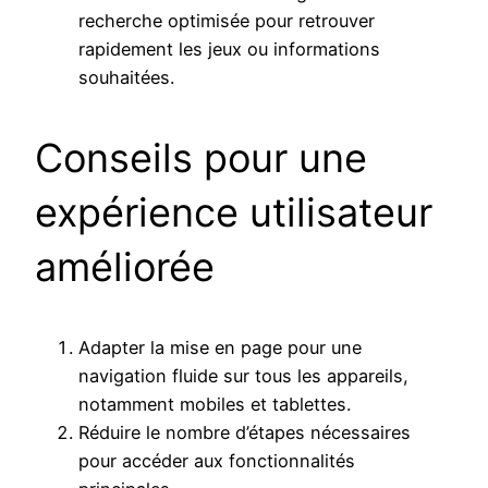
recherche optimisée pour retrouver
rapidement les jeux ou informations
souhaitées.
Conseils pour une
expérience utilisateur
améliorée
Adapter la mise en page pour une
navigation fluide sur tous les appareils,
notamment mobiles et tablettes.
Réduire le nombre d’étapes nécessaires
pour accéder aux fonctionnalités