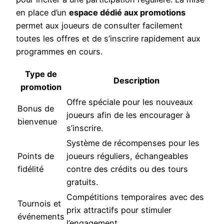
en place d’un
espace dédié aux promotions
permet aux joueurs de consulter facilement
toutes les offres et de s’inscrire rapidement aux
programmes en cours.
Type de
Description
promotion
Offre spéciale pour les nouveaux
Bonus de
joueurs afin de les encourager à
bienvenue
s’inscrire.
Système de récompenses pour les
Points de
joueurs réguliers, échangeables
fidélité
contre des crédits ou des tours
gratuits.
Compétitions temporaires avec des
Tournois et
prix attractifs pour stimuler
événements
l’engagement.