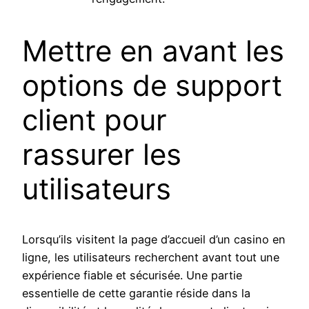
Mettre en avant les
options de support
client pour
rassurer les
utilisateurs
Lorsqu’ils visitent la page d’accueil d’un casino en
ligne, les utilisateurs recherchent avant tout une
expérience fiable et sécurisée. Une partie
essentielle de cette garantie réside dans la