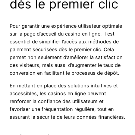
dès le premier clic
Pour garantir une expérience utilisateur optimale
sur la page d’accueil du casino en ligne, il est
essentiel de simplifier l’accès aux méthodes de
paiement sécurisées dès le premier clic. Cela
permet non seulement d’améliorer la satisfaction
des visiteurs, mais aussi d’augmenter le taux de
conversion en facilitant le processus de dépôt.
En mettant en place des solutions intuitives et
accessibles, les casinos en ligne peuvent
renforcer la confiance des utilisateurs et
favoriser une fréquentation régulière, tout en
assurant la sécurité de leurs données financières.