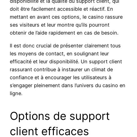
disponibilité et la qualité du support client, qui
doit être facilement accessible et réactif. En
mettant en avant ces options, le casino rassure
ses visiteurs et leur montre qu’ils pourront
obtenir de l’aide rapidement en cas de besoin.
Il est donc crucial de présenter clairement tous
les moyens de contact, en soulignant leur
efficacité et leur disponibilité. Un support client
rassurant contribue à instaurer un climat de
confiance et à encourager les utilisateurs à
s’engager pleinement dans l’univers du casino en
ligne.
Options de support
client efficaces