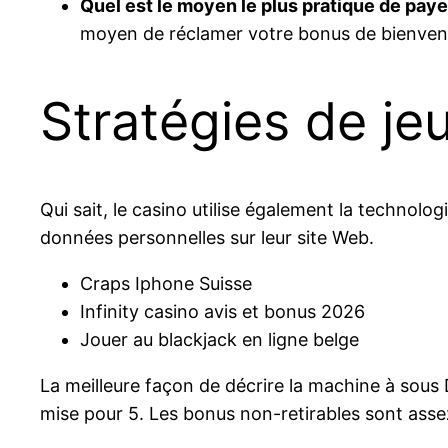
Quel est le moyen le plus pratique de paye
moyen de réclamer votre bonus de bienven
Stratégies de je
Qui sait, le casino utilise également la technolo
données personnelles sur leur site Web.
Craps Iphone Suisse
Infinity casino avis et bonus 2026
Jouer au blackjack en ligne belge
La meilleure façon de décrire la machine à sous D
mise pour 5. Les bonus non-retirables sont assez