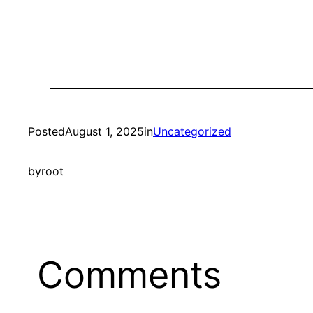
Posted
August 1, 2025
in
Uncategorized
by
root
Comments