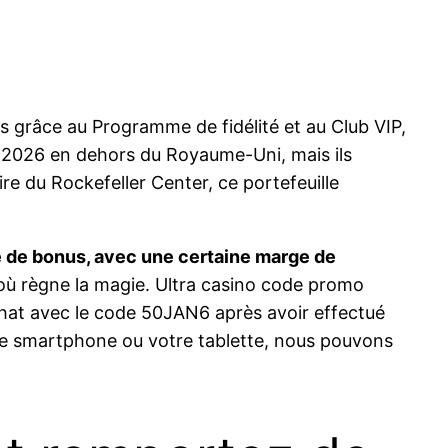
grâce au Programme de fidélité et au Club VIP,
s 2026 en dehors du Royaume-Uni, mais ils
ire du Rockefeller Center, ce portefeuille
re de bonus, avec une certaine marge de
où règne la magie. Ultra casino code promo
chat avec le code 50JAN6 après avoir effectué
otre smartphone ou votre tablette, nous pouvons