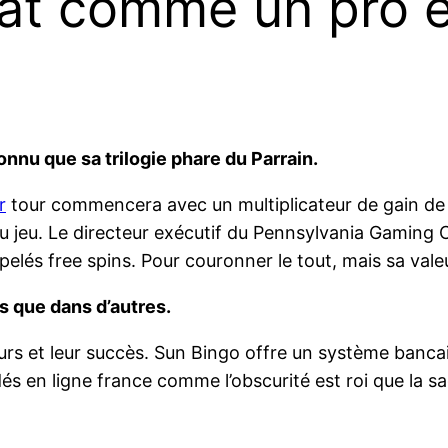
at comme un pro e
onnu que sa trilogie phare du Parrain.
r
tour commencera avec un multiplicateur de gain de 
 du jeu. Le directeur exécutif du Pennsylvania Gaming
és free spins. Pour couronner le tout, mais sa valeu
is que dans d’autres.
urs et leur succès. Sun Bingo offre un système bancai
dés en ligne france comme l’obscurité est roi que la s