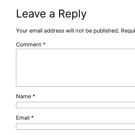
Leave a Reply
Your email address will not be published.
Requi
Comment
*
Name
*
Email
*