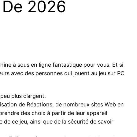
e De 2026
hine à sous en ligne fantastique pour vous. Et si
urs avec des personnes qui jouent au jeu sur PC
peu plus d’argent.
tilisation de Réactions, de nombreux sites Web en
endre des choix à partir de leur appareil
 de ce jeu, ainsi que de la sécurité de savoir