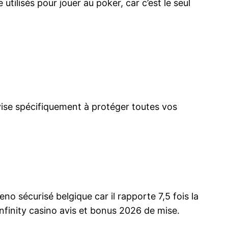
tilisés pour jouer au poker, car c’est le seul
 vise spécifiquement à protéger toutes vos
o sécurisé belgique car il rapporte 7,5 fois la
infinity casino avis et bonus 2026 de mise.