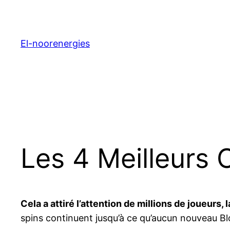
El-noorenergies
Les 4 Meilleurs
Cela a attiré l’attention de millions de joueur
spins continuent jusqu’à ce qu’aucun nouveau Bl