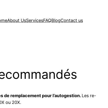
ome
About Us
Services
FAQ
Blog
Contact us
 Recommandés
gies de remplacement pour l’autogestion.
Les re-
10X ou 20X.