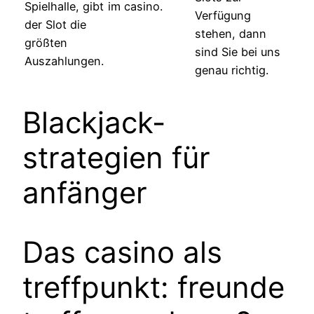
Spielhalle, gibt
im casino.
Verfügung
der Slot die
stehen, dann
größten
sind Sie bei uns
Auszahlungen.
genau richtig.
Blackjack-
strategien für
anfänger
Das casino als
treffpunkt: freunde