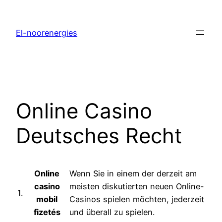
El-noorenergies
Online Casino
Deutsches Recht
Online
Wenn Sie in einem der derzeit am
casino
meisten diskutierten neuen Online-
1.
mobil
Casinos spielen möchten, jederzeit
fizetés
und überall zu spielen.