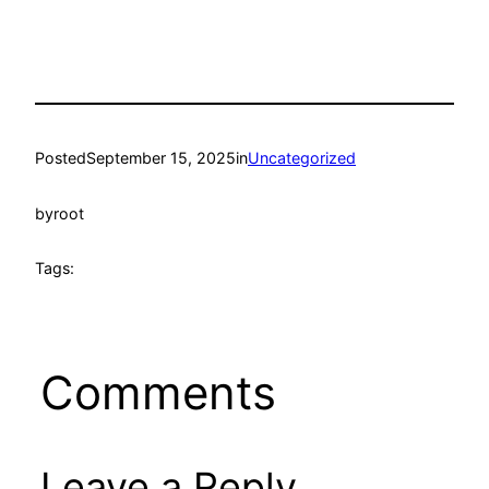
Posted
September 15, 2025
in
Uncategorized
by
root
Tags:
Comments
Leave a Reply