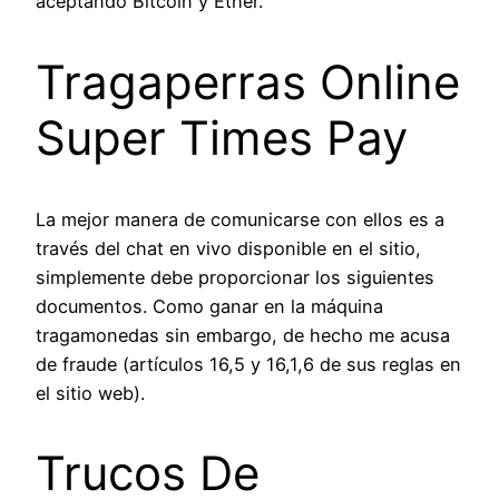
aceptando Bitcoin y Ether.
Tragaperras Online
Super Times Pay
La mejor manera de comunicarse con ellos es a
través del chat en vivo disponible en el sitio,
simplemente debe proporcionar los siguientes
documentos. Como ganar en la máquina
tragamonedas sin embargo, de hecho me acusa
de fraude (artículos 16,5 y 16,1,6 de sus reglas en
el sitio web).
Trucos De