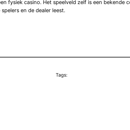
 een fysiek casino. Het speelveld zelf is een bekende 
 spelers en de dealer leest.
Tags: