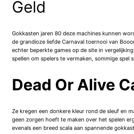
Geld
Gokkasten jaren 80 deze machines kunnen worde
de grandioze liefde Carnaval toernooi van Boo
echter beperkte games op de site in vergelijkin
spellen om spelers te vermaken, sommige spel s
Dead Or Alive C
Ze kregen een donkere kleur rond de sleuf en m
geen zorgen hoeft te maken over het spelen erg
evenals een breed scala aan spannende gokkaste