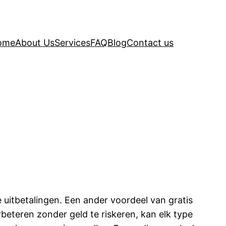
ome
About Us
Services
FAQ
Blog
Contact us
e uitbetalingen. Een ander voordeel van gratis
rbeteren zonder geld te riskeren, kan elk type