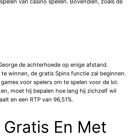
 spelen van casino spellen. Bovendien, zoals de
George de achterhoede op enige afstand.
e winnen, de gratis Spins functie zal beginnen.
s games voor spelers om te spelen voor de lol.
, moet hij bepalen hoe lang hij zichzelf wil
taalt en een RTP van 96,51%.
 Gratis En Met