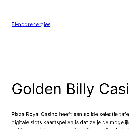
El-noorenergies
Golden Billy Cas
Plaza Royal Casino heeft een solide selectie taf
digitale slots kaartspellen is dat ze je de moge