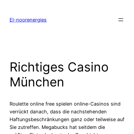
El-noorenergies
Richtiges Casino
München
Roulette online free spielen online-Casinos sind
verrückt danach, dass die nachstehenden
Haftungsbeschränkungen ganz oder teilweise auf
Sie zutreffen. Megabucks hat seitdem die