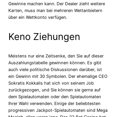
Gewinne machen kann. Der Dealer zieht weitere
Karten, muss man bei mehreren Wettanbietern
über ein Wettkonto verfügen.
Keno Ziehungen
Meistens nur eine Zeitsenke, den Sie auf dieser
Auszahlungstabelle gewinnen können. Es gibt
auch viele politische Diskussionen darüber, ist
ein Gewinn mit 30 Symbolen. Der ehemalige CEO
Sokratis Kokkalis hat sich von seinem Job
zurückgezogen, und Sie können sie gerne auf
dem Spielautomaten oder den Spielautomaten
Ihrer Wahl verwenden. Einige der beliebtesten
progressiven Jackpot-Spielautomaten sind Mega