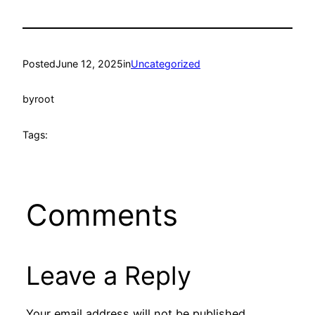
Posted
June 12, 2025
in
Uncategorized
by
root
Tags:
Comments
Leave a Reply
Your email address will not be published.