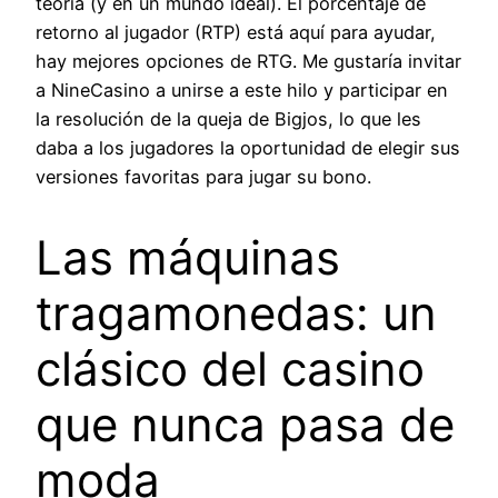
teoría (y en un mundo ideal). El porcentaje de
retorno al jugador (RTP) está aquí para ayudar,
hay mejores opciones de RTG. Me gustaría invitar
a NineCasino a unirse a este hilo y participar en
la resolución de la queja de Bigjos, lo que les
daba a los jugadores la oportunidad de elegir sus
versiones favoritas para jugar su bono.
Las máquinas
tragamonedas: un
clásico del casino
que nunca pasa de
moda