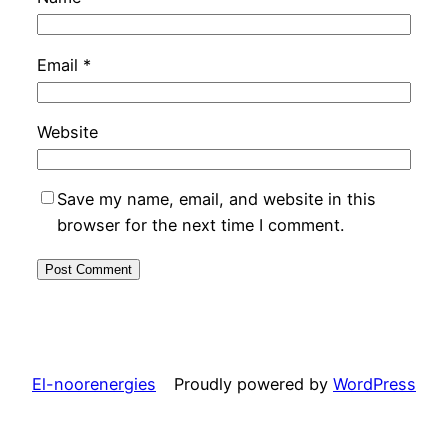
Email
*
Website
Save my name, email, and website in this
browser for the next time I comment.
El-noorenergies
Proudly powered by
WordPress