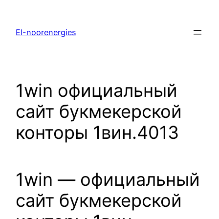
El-noorenergies
1win официальный
сайт букмекерской
конторы 1вин.4013
1win — официальный
сайт букмекерской