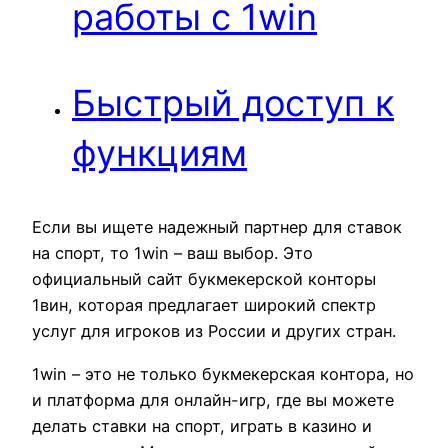
работы с 1win
Быстрый доступ к
функциям
Если вы ищете надежный партнер для ставок
на спорт, то 1win – ваш выбор. Это
официальный сайт букмекерской конторы
1вин, которая предлагает широкий спектр
услуг для игроков из России и других стран.
1win – это не только букмекерская контора, но
и платформа для онлайн-игр, где вы можете
делать ставки на спорт, играть в казино и