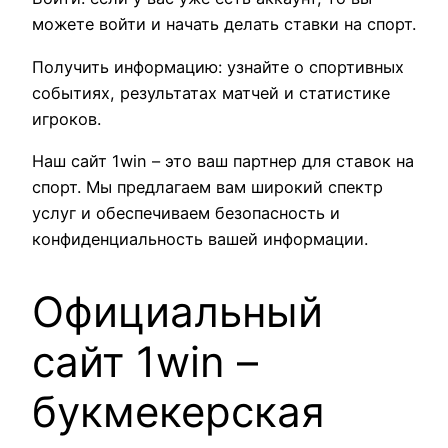
можете войти и начать делать ставки на спорт.
Получить информацию: узнайте о спортивных
событиях, результатах матчей и статистике
игроков.
Наш сайт 1win – это ваш партнер для ставок на
спорт. Мы предлагаем вам широкий спектр
услуг и обеспечиваем безопасность и
конфиденциальность вашей информации.
Официальный
сайт 1win –
букмекерская