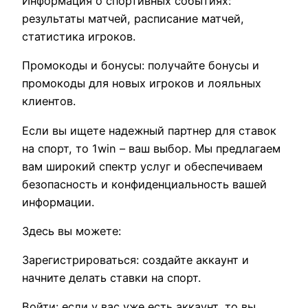
Информация о спортивных событиях:
результаты матчей, расписание матчей,
статистика игроков.
Промокоды и бонусы: получайте бонусы и
промокоды для новых игроков и лояльных
клиентов.
Если вы ищете надежный партнер для ставок
на спорт, то 1win – ваш выбор. Мы предлагаем
вам широкий спектр услуг и обеспечиваем
безопасность и конфиденциальность вашей
информации.
Здесь вы можете:
Зарегистрироваться: создайте аккаунт и
начните делать ставки на спорт.
Войти: если у вас уже есть аккаунт, то вы