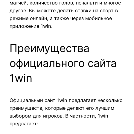
матчей, количество голов, пенальти и многое
другое. Вы можете делать ставки на спорт в
режиме онлайн, а также через мобильное
приложение 1win.
Преимущества
официального сайта
1win
Официальный сайт 1win предлагает несколько
преимуществ, которые делают его лучшим
выбором для игроков. В частности, 1win
предлагает: