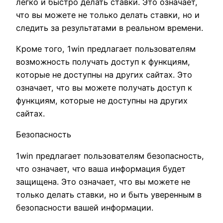
легко и быстро делать ставки. Это означает,
что вы можете не только делать ставки, но и
следить за результатами в реальном времени.
Кроме того, 1win предлагает пользователям
возможность получать доступ к функциям,
которые не доступны на других сайтах. Это
означает, что вы можете получать доступ к
функциям, которые не доступны на других
сайтах.
Безопасность
1win предлагает пользователям безопасность,
что означает, что ваша информация будет
защищена. Это означает, что вы можете не
только делать ставки, но и быть уверенным в
безопасности вашей информации.