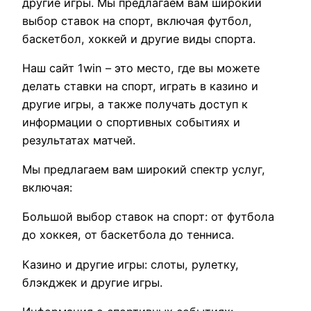
другие игры. Мы предлагаем вам широкий
выбор ставок на спорт, включая футбол,
баскетбол, хоккей и другие виды спорта.
Наш сайт 1win – это место, где вы можете
делать ставки на спорт, играть в казино и
другие игры, а также получать доступ к
информации о спортивных событиях и
результатах матчей.
Мы предлагаем вам широкий спектр услуг,
включая:
Большой выбор ставок на спорт: от футбола
до хоккея, от баскетбола до тенниса.
Казино и другие игры: слоты, рулетку,
блэкджек и другие игры.