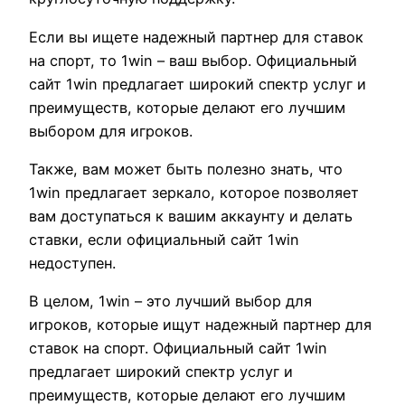
Если вы ищете надежный партнер для ставок
на спорт, то 1win – ваш выбор. Официальный
сайт 1win предлагает широкий спектр услуг и
преимуществ, которые делают его лучшим
выбором для игроков.
Также, вам может быть полезно знать, что
1win предлагает зеркало, которое позволяет
вам доступаться к вашим аккаунту и делать
ставки, если официальный сайт 1win
недоступен.
В целом, 1win – это лучший выбор для
игроков, которые ищут надежный партнер для
ставок на спорт. Официальный сайт 1win
предлагает широкий спектр услуг и
преимуществ, которые делают его лучшим