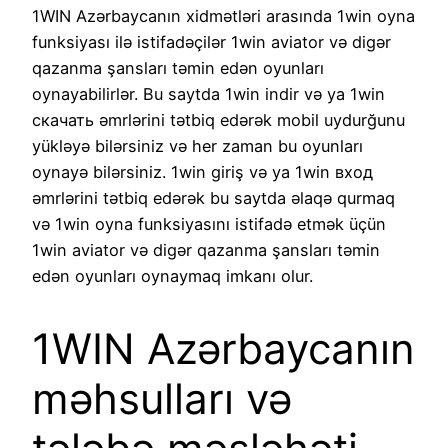
1WIN Azərbaycanın xidmətləri arasında 1win oyna
funksiyası ilə istifadəçilər 1win aviator və digər
qazanma şansları təmin edən oyunları
oynayabilirlər. Bu saytda 1win indir və ya 1win
скачать əmrlərini tətbiq edərək mobil uydurğunu
yükləyə bilərsiniz və her zaman bu oyunları
oynayə bilərsiniz. 1win giriş və ya 1win вход
əmrlərini tətbiq edərək bu saytda əlaqə qurmaq
və 1win oyna funksiyasını istifadə etmək üçün
1win aviator və digər qazanma şansları təmin
edən oyunları oynaymaq imkanı olur.
1WIN Azərbaycanın
məhsulları və