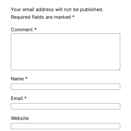
Your email address will not be published.
Required fields are marked
*
Comment
*
Name
*
Email
*
Website