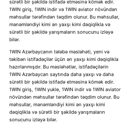
sürətli bir şəkildə istifadə etməsinə kömək edir.
1WIN giriş, 1WIN indir və 1WIN aviator növündən
məhsullar tərəfindən təqdim olunur. Bu məhsullar,
mənəmləndiyi kimi ən yaxşı kimi dəqiqlikla və
sürətli bir şəkildə yarışmaların sonucunu izləyə
bilər.
1WIN Azərbaycanın tələbə məsləhəti, yeni və
təkibən istifadəçilər üçün ən yaxşı kimi dəqiqlikla
hazırlanmışdır. Bu məsləhətlər, istifadəçilərin
1WIN Azərbaycan saytında daha yaxşı və daha
sürətli bir şəkildə istifadə etməsinə kömək edir.
1WIN giriş, 1WIN yukle, 1WIN indir və 1WIN aviator
növündən məhsullar tərəfindən təqdim olunur. Bu
məhsullar, mənəmləndiyi kimi ən yaxşı kimi
dəqiqlikla və sürətli bir şəkildə yarışmaların
sonucunu izləyə bilər.