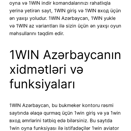
oyna və 1WIN indir komandalarınızı rahatlıqla
yerinə yetirən sayt, 1WIN giriş və 1WIN вход üçün
ən yaxşı yoludur. 1WIN Azərbaycan, 1WIN yukle
və 1WIN az variantları ilə sizin üçün ən yaxşı oyun
məhsullarını təqdim edir.
1WIN Azərbaycanın
xidmətləri və
funksiyaları
1WIN Azərbaycan, bu bukmeker kontoru rəsmi
saytında əlaqə qurmaq üçün 1win giriş və ya 1win
вход əmrlərini tətbiq edə bilərsiniz. Bu saytda
1win oyna funksiyası ilə istifadəçilər 1win aviator