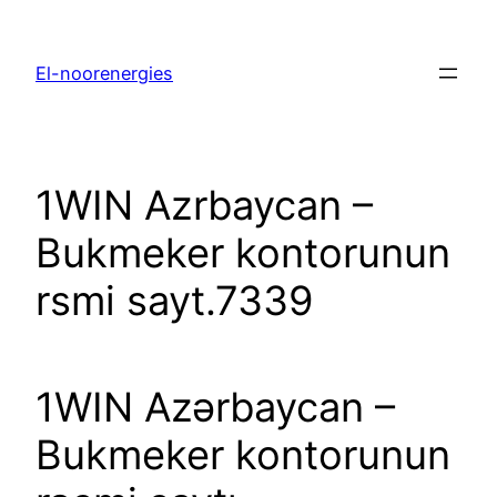
El-noorenergies
1WIN Azrbaycan –
Bukmeker kontorunun
rsmi sayt.7339
1WIN Azərbaycan –
Bukmeker kontorunun